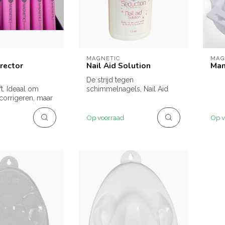
MAGNETIC
MAG
rrector
Nail Aid Solution
Man
De strijd tegen
ft. Ideaal om
schimmelnagels, Nail Aid
 corrigeren, maar
helpt echt!
jn om gemorste...
Nagellak verwijderen niet...
Op voorraad
Op v