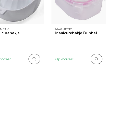
NETIC
MAGNETIC
icurebakje
Manicurebakje Dubbel
oorraad
Op voorraad