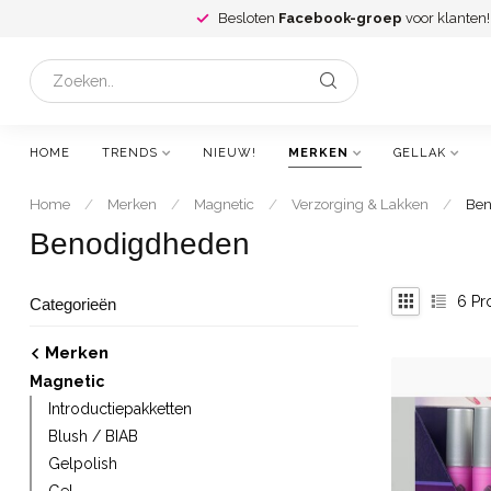
Besloten
Facebook-groep
voor klanten!
HOME
TRENDS
NIEUW!
MERKEN
GELLAK
Home
/
Merken
/
Magnetic
/
Verzorging & Lakken
/
Ben
Benodigdheden
6
Pr
Categorieën
Merken
Magnetic
Introductiepakketten
Blush / BIAB
Gelpolish