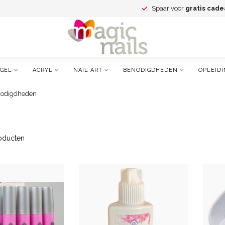
Spaar voor
gratis cade
GEL
ACRYL
NAIL ART
BENODIGDHEDEN
OPLEIDI
odigdheden
oducten