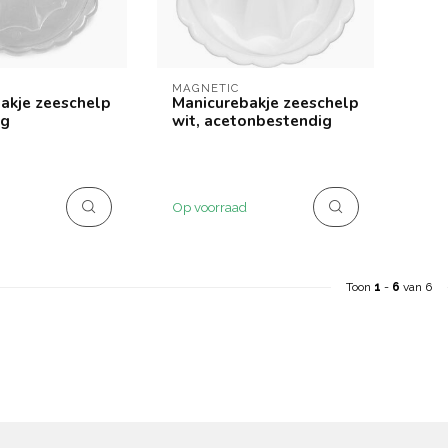
MAGNETIC
akje zeeschelp
Manicurebakje zeeschelp
ig
wit, acetonbestendig
Op voorraad
Toon
1
-
6
van 6