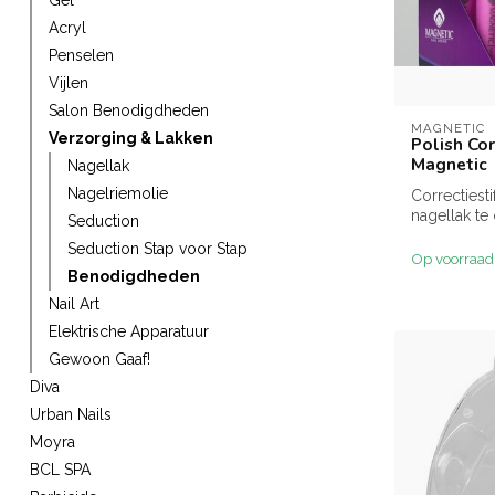
Gel
Acryl
Penselen
Vijlen
Salon Benodigdheden
MAGNETIC
Verzorging & Lakken
Polish Co
Magnetic
Nagellak
Nagelriemolie
Correctiesti
nagellak te
Seduction
ook heel fi
Seduction Stap voor Stap
Op voorraad
Benodigdheden
Nail Art
Elektrische Apparatuur
Gewoon Gaaf!
Diva
Urban Nails
Moyra
BCL SPA