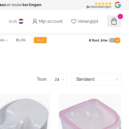
aus
en leuke
kortingen
G
32
beoordelingen
0
Mijn account
Verlanglijst
EUR
€
Excl. btw
NG
BLOG
SALE
Toon: