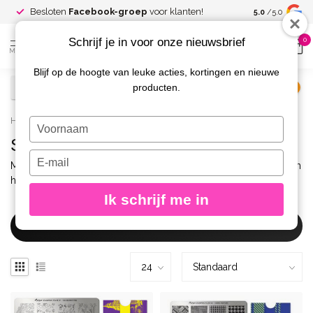
Spaar voor
gr
Besloten
Facebook-groep
voor klanten!
5.0
/5.0
kortingen
Schrijf je in voor onze nieuwsbrief
0
MENU
Blijf op de hoogte van leuke acties, kortingen en nieuwe
producten.
€
Excl. btw
Home
/
Merken
/
Moyra
/
Stempelplaten
Typ
je
Stempelplaten
naam
Typ
Moyra stempelplaten staan bekend om hun verfijnde designs en
in
je
haarscherpe details. Onmisbaar voor elke nail art stylist.
e-
Ik schrijf me in
mailadres
in
Filters