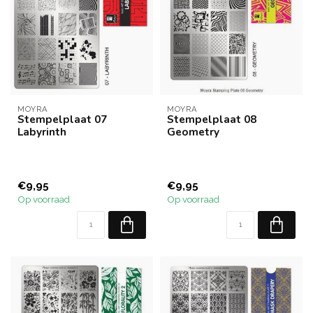
MOYRA
MOYRA
Stempelplaat 07
Stempelplaat 08
Labyrinth
Geometry
€9,95
€9,95
Op voorraad
Op voorraad