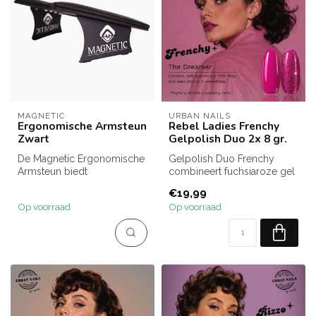
MAGNETIC
URBAN NAILS
Ergonomische Armsteun
Rebel Ladies Frenchy
Zwart
Gelpolish Duo 2x 8 gr.
De Magnetic Ergonomische
Gelpolish Duo Frenchy
Armsteun biedt
combineert fuchsiaroze gel
comfortabele
polish met een fonkelende
€19,99
ondersteuning tijdens
roze ...
Op voorraad
Op voorraad
nagel...