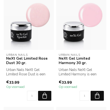
URBAN NAILS
URBAN NAILS
NeXt Gel Limited Rose
NeXt Gel Limited
Dust 30 gr.
Harmony 30 gr.
Urban Nails NeXt Gel
Urban Nails NeXt Gel
Limited Rose Dust is een
Limited Harmony is een
roze acryl gel van 30 gr.
roze acryl gel van 30 gr. in
€33,99
€33,99
met een ...
pot voo...
Op voorraad
Op voorraad