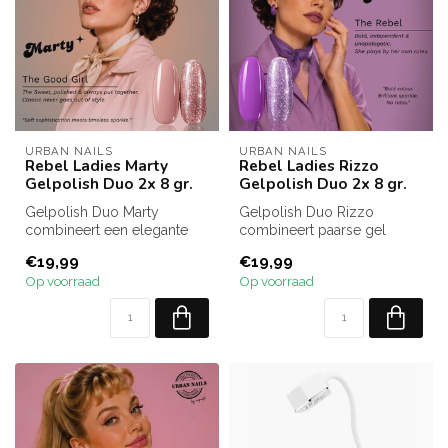
URBAN NAILS
URBAN NAILS
Rebel Ladies Marty
Rebel Ladies Rizzo
Gelpolish Duo 2x 8 gr.
Gelpolish Duo 2x 8 gr.
Gelpolish Duo Marty
Gelpolish Duo Rizzo
combineert een elegante
combineert paarse gel
nude gel polish met
polish met een schitterende
€19,99
€19,99
roségouden glitt...
lila glitt...
Op voorraad
Op voorraad