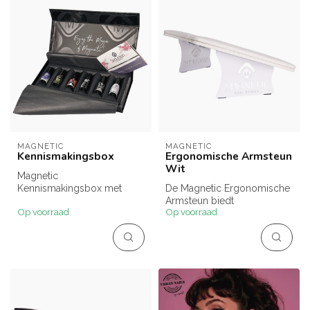
MAGNETIC
MAGNETIC
Kennismakingsbox
Ergonomische Armsteun
Wit
Magnetic
Kennismakingsbox met
De Magnetic Ergonomische
professionele
Armsteun biedt
Op voorraad
Op voorraad
nagelproducten om primer,
comfortabele
base, topg...
ondersteuning tijdens
nagel...