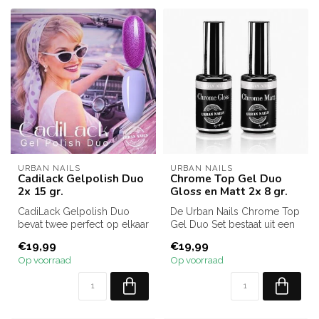
URBAN NAILS
URBAN NAILS
Cadilack Gelpolish Duo
Chrome Top Gel Duo
2x 15 gr.
Gloss en Matt 2x 8 gr.
CadiLack Gelpolish Duo
De Urban Nails Chrome Top
bevat twee perfect op elkaar
Gel Duo Set bestaat uit een
afgestemde gelpolish
Chrome Gloss Top Gel en
€19,99
€19,99
kleuren...
ee...
Op voorraad
Op voorraad