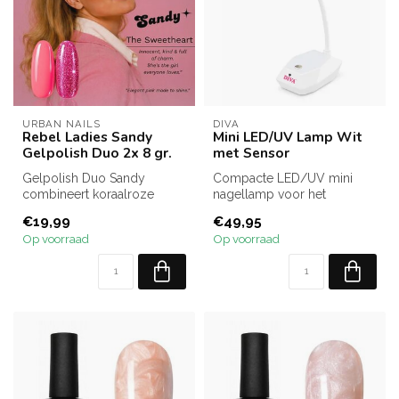
URBAN NAILS
DIVA
Rebel Ladies Sandy
Mini LED/UV Lamp Wit
Gelpolish Duo 2x 8 gr.
met Sensor
Gelpolish Duo Sandy
Compacte LED/UV mini
combineert koraalroze
nagellamp voor het
gelpolish met een
uitharden van nail art,
€19,99
€49,95
sprankelende roze gl...
reparaties en he...
Op voorraad
Op voorraad