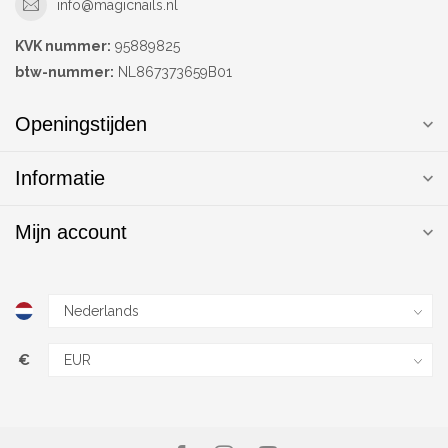
info@magicnails.nl
KVK nummer:
95889825
btw-nummer:
NL867373659B01
Openingstijden
Informatie
Mijn account
€