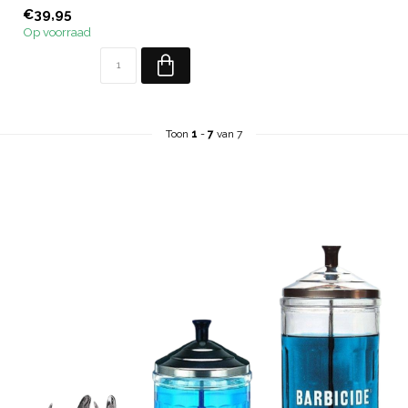
veilige desinfectie.
€39,95
Op voorraad
Toon
1
-
7
van 7