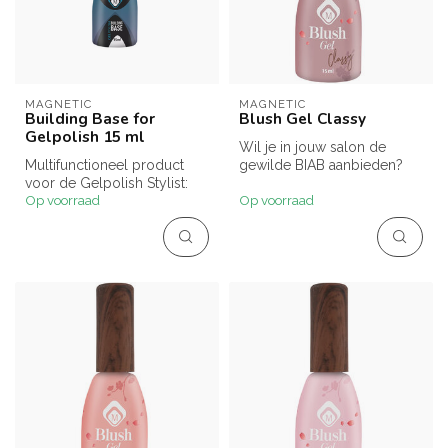
MAGNETIC
MAGNETIC
Building Base for
Blush Gel Classy
Gelpolish 15 ml
Wil je in jouw salon de
Multifunctioneel product
gewilde BIAB aanbieden?
voor de Gelpolish Stylist:
Blush Gels zijn hiervoor de
Op voorraad
Op voorraad
Het geeft platte nagels
idea...
mee...