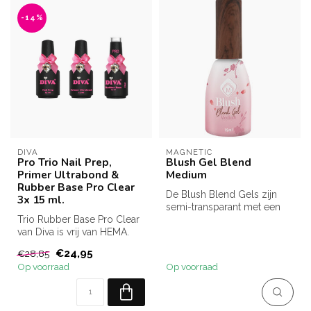
-14%
DIVA
MAGNETIC
Pro Trio Nail Prep,
Blush Gel Blend
Primer Ultrabond &
Medium
Rubber Base Pro Clear
De Blush Blend Gels zijn
3x 15 ml.
semi-transparant met een
Trio Rubber Base Pro Clear
25% dekking, waardoor de
van Diva is vrij van HEMA.
uitgr...
Deze gel vormt een sterke
€24,95
€28,85
...
Op voorraad
Op voorraad