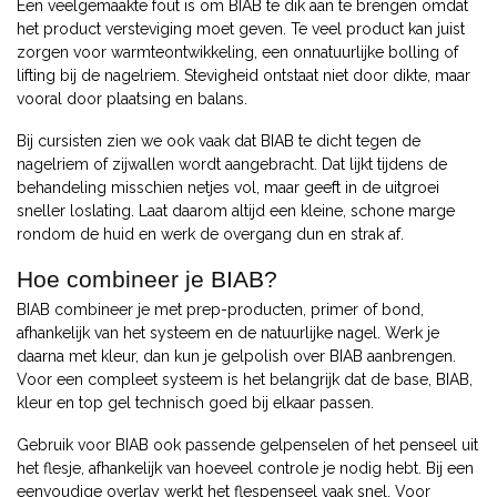
Een veelgemaakte fout is om BIAB te dik aan te brengen omdat
het product versteviging moet geven. Te veel product kan juist
zorgen voor warmteontwikkeling, een onnatuurlijke bolling of
lifting bij de nagelriem. Stevigheid ontstaat niet door dikte, maar
vooral door plaatsing en balans.
Bij cursisten zien we ook vaak dat BIAB te dicht tegen de
nagelriem of zijwallen wordt aangebracht. Dat lijkt tijdens de
behandeling misschien netjes vol, maar geeft in de uitgroei
sneller loslating. Laat daarom altijd een kleine, schone marge
rondom de huid en werk de overgang dun en strak af.
Hoe combineer je BIAB?
BIAB combineer je met prep-producten, primer of bond,
afhankelijk van het systeem en de natuurlijke nagel. Werk je
daarna met kleur, dan kun je gelpolish over BIAB aanbrengen.
Voor een compleet systeem is het belangrijk dat de base, BIAB,
kleur en top gel technisch goed bij elkaar passen.
Gebruik voor BIAB ook passende gelpenselen of het penseel uit
het flesje, afhankelijk van hoeveel controle je nodig hebt. Bij een
eenvoudige overlay werkt het flespenseel vaak snel. Voor