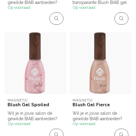
gewilde BIAB aanbieden?
transparante Blush BIAB gel.
Op voorraad
Op voorraad
Blush Gels zijn hiervoor de
idea...
MAGNETIC
MAGNETIC
Blush Gel Spoiled
Blush Gel Fierce
Wil je in jouw salon de
Wil je in jouw salon de
gewilde BIAB aanbieden?
gewilde BIAB aanbieden?
Op voorraad
Op voorraad
Blush Gels zijn hiervoor de
Blush Gels zijn hiervoor de
idea...
idea...