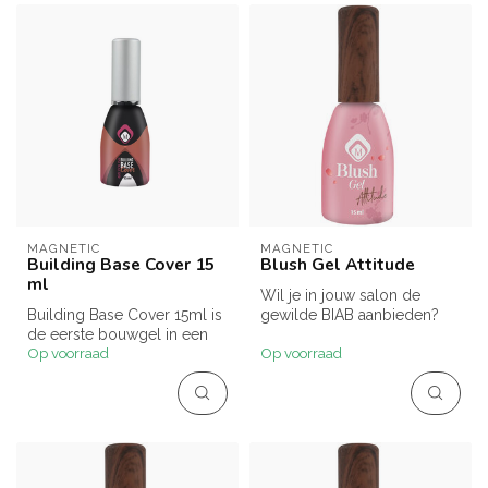
MAGNETIC
MAGNETIC
Building Base Cover 15
Blush Gel Attitude
ml
Wil je in jouw salon de
Building Base Cover 15ml is
gewilde BIAB aanbieden?
de eerste bouwgel in een
Blush Gels zijn hiervoor de
Op voorraad
Op voorraad
flesje van Magnetic, ontwor...
idea...