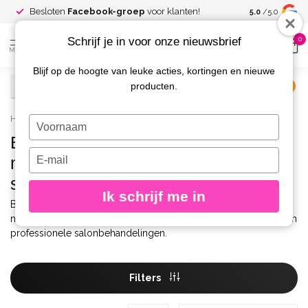
Spaar voor
gr
Besloten
Facebook-groep
voor klanten!
5.0
/5.0
kortingen
Schrijf je in voor onze nieuwsbrief
0
MENU
Blijf op de hoogte van leuke acties, kortingen en nieuwe
producten.
€
Excl. btw
Home
/
Gel
/
BIAB
Typ
je
BIAB voor natuurlijke
naam
Typ
nagelversteviging en
in
je
salonbehandelingen
e-
Ik schrijf me in
mailadres
BIAB is een builder gel in een flesje voor versteviging van
in
natuurlijke nagels. Geschikt voor overlays, korte verlengingen en
professionele salonbehandelingen.
Filters