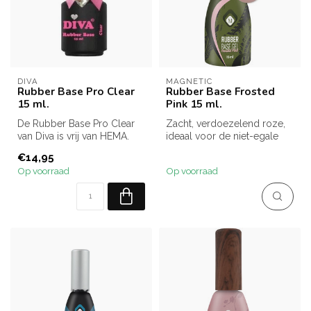
DIVA
MAGNETIC
Rubber Base Pro Clear
Rubber Base Frosted
15 ml.
Pink 15 ml.
De Rubber Base Pro Clear
Zacht, verdoezelend roze,
van Diva is vrij van HEMA.
ideaal voor de niet-egale
Deze gel vormt een sterke
nagelplaat.
€14,95
ba...
Op voorraad
Op voorraad