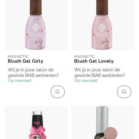
MAGNETIC
MAGNETIC
Blush Gel Girly
Blush Gel Lovely
Wil je in jouw salon de
Wil je in jouw salon de
gewilde BIAB aanbieden?
gewilde BIAB aanbieden?
Op voorraad
Op voorraad
Blush Gels zijn hiervoor de
Blush Gels zijn hiervoor de
idea...
idea...