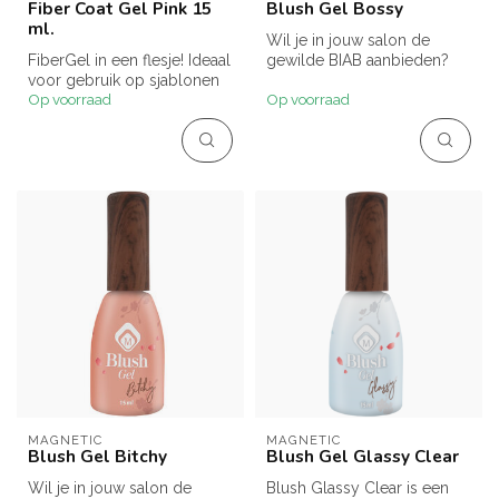
Fiber Coat Gel Pink 15
Blush Gel Bossy
ml.
Wil je in jouw salon de
FiberGel in een flesje! Ideaal
gewilde BIAB aanbieden?
voor gebruik op sjablonen
Blush Gels zijn hiervoor de
Op voorraad
Op voorraad
en tips, maar ook om na...
idea...
MAGNETIC
MAGNETIC
Blush Gel Bitchy
Blush Gel Glassy Clear
Wil je in jouw salon de
Blush Glassy Clear is een