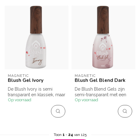
MAGNETIC
MAGNETIC
Blush Gel Ivory
Blush Gel Blend Dark
De Blush Ivory is semi
De Blush Blend Gels zijn
transparant en klassiek, maar
semi-transparant met een
Op voorraad
Op voorraad
ook heel mooi in
25% dekking, waardoor de
combinati...
uitgr...
Toon
1
-
24
van 125