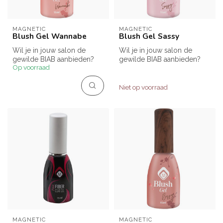
MAGNETIC
MAGNETIC
Blush Gel Wannabe
Blush Gel Sassy
Wil je in jouw salon de
Wil je in jouw salon de
gewilde BIAB aanbieden?
gewilde BIAB aanbieden?
Op voorraad
Blush Gels zijn hiervoor de
Blush Gels zijn hiervoor de
idea...
idea...
Niet op voorraad
MAGNETIC
MAGNETIC