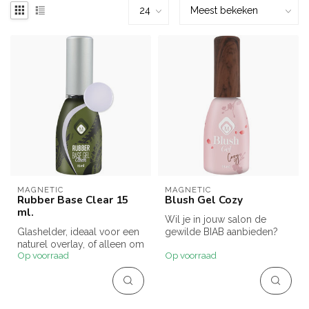
MAGNETIC
MAGNETIC
Rubber Base Clear 15
Blush Gel Cozy
ml.
Wil je in jouw salon de
Glashelder, ideaal voor een
gewilde BIAB aanbieden?
naturel overlay, of alleen om
Blush Gels zijn hiervoor de
Op voorraad
Op voorraad
als inpoetslaag onder...
idea...