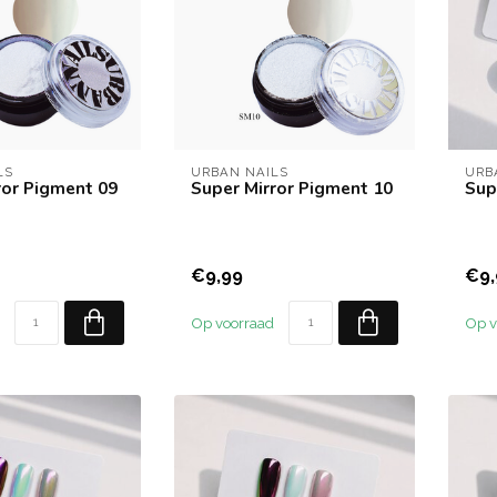
LS
URBAN NAILS
URB
ror Pigment 09
Super Mirror Pigment 10
Sup
€9,99
€9,
Op voorraad
Op v