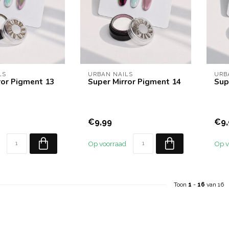
LS
URBAN NAILS
URB
ror Pigment 13
Super Mirror Pigment 14
Sup
€9,99
€9,
Op voorraad
Op v
Toon
1
-
16
van 16