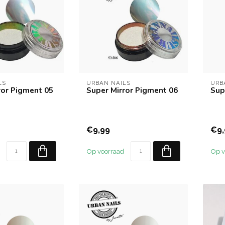
LS
URBAN NAILS
URB
ror Pigment 05
Super Mirror Pigment 06
Sup
€9,99
€9,
Op voorraad
Op v