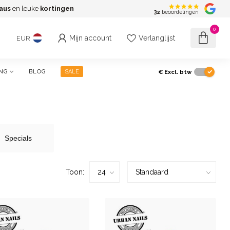
aus
en leuke
kortingen
G
32
beoordelingen
0
Mijn account
Verlanglijst
EUR
€
Excl. btw
NG
BLOG
SALE
Specials
Toon: