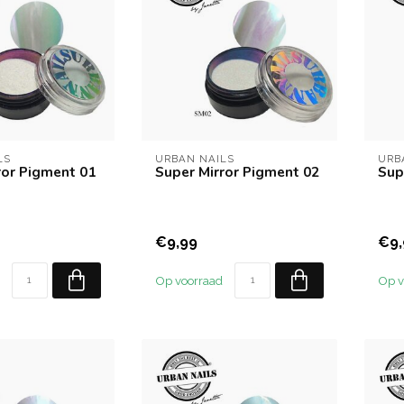
LS
URBAN NAILS
URB
ror Pigment 01
Super Mirror Pigment 02
Sup
€9,99
€9,
Op voorraad
Op v