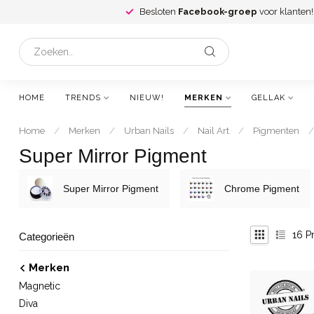
Besloten
Facebook-groep
voor klanten!
HOME
TRENDS
NIEUW!
MERKEN
GELLAK
Home
/
Merken
/
Urban Nails
/
Nail Art
/
Pigmenten
/
Super Mirror Pigment
Super Mirror Pigment
Chrome Pigment
16
Pr
Categorieën
Merken
Magnetic
Diva