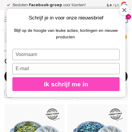
Spaar voor
gr
Besloten
Facebook-groep
voor klanten!
5.0
/5.0
kortingen
Schrijf je in voor onze nieuwsbrief
0
MENU
Blijf op de hoogte van leuke acties, kortingen en nieuwe
producten.
€
Excl. btw
Home
/
Nail Art
/
Glitters
Typ
je
Glitters
naam
Typ
in
je
Filters
e-
Ik schrijf me in
mailadres
in