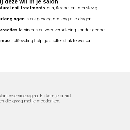
j deze wil in je salon
tural nail treatments
: dun, flexibel en toch stevig
erlengingen
: sterk genoeg om lengte te dragen
rrecties
: lamineren en vormverbetering zonder gedoe
empo
: selfleveling helpt je sneller strak te werken
lantenservicepagina. En kom je er niet
sen die graag met je meedenken.