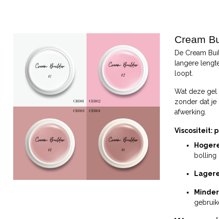
Cream Bu
De Cream Buil
langere lengte
loopt.
Wat deze gel 
zonder dat je 
afwerking.
Viscositeit: 
Hogere
bolling
Lagere 
Minder
gebruik