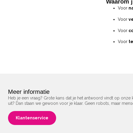
Waarom ji
Voor
na
Voor
v
Voor
co
Voor
t
Meer informatie
Heb je een vraag? Grote kans dat je het antwoord vindt op onze k
uit? Dan staan we gewoon voor je klaar. Geen robots, maar men
Klantenservice