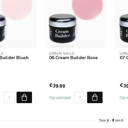
LS
URBAN NAILS
URB
Builder Blush
06 Cream Builder Rose
07 
€39,99
€39
Op voorraad
Op v
Toon
1
-
8
van 8