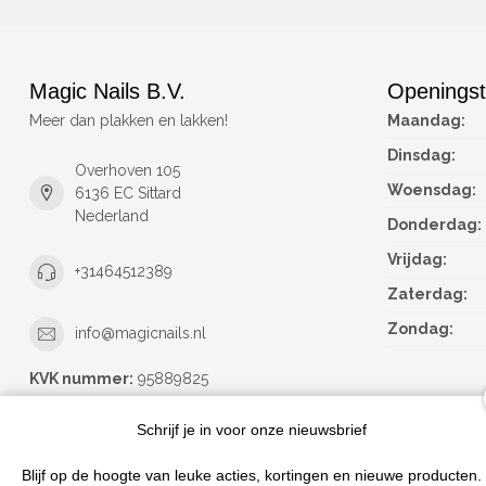
Magic Nails B.V.
Openingst
Meer dan plakken en lakken!
Maandag:
Dinsdag:
Overhoven 105
Woensdag:
6136 EC Sittard
Nederland
Donderdag:
Vrijdag:
+31464512389
Zaterdag:
Zondag:
info@magicnails.nl
KVK nummer:
95889825
btw-nummer:
NL867373659B01
Schrijf je in voor onze nieuwsbrief
Blijf op de hoogte van leuke acties, kortingen en nieuwe producten.