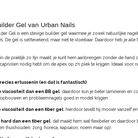
ilder Gel van Urban Nails
der Gel is een stevige builder gel waarmee je zowel natuurlijke nagel
s. De gel is selflevelend, maar niet té vloeibaar. Daardoor heb je all
in de praktijk zo fijn maakt: je kunt hem aanbrengen zonder de hand o
capriolen nodig hebt om de apex op z’n plek te krijgen. Ideaal voor na
precies ertussenin (en dat is fantastisch)
 viscositeit dan een BB gel
: daardoor kun je beter lamineren en c
 opbouwen en probleemnagels goed in model krijgen.
viscositeit dan een fiber gel
: hierdoor levelt hij mooier vanzelf en
 hard dan een fiber gel
: dat maakt hem wat flexibeler en daardoor bli
en (huishouden, zorg, horeca, kapsalon, noem maar op).