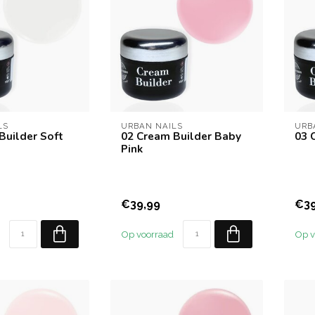
LS
URBAN NAILS
URB
Builder Soft
02 Cream Builder Baby
03 
Pink
€39,99
€39
Op voorraad
Op v