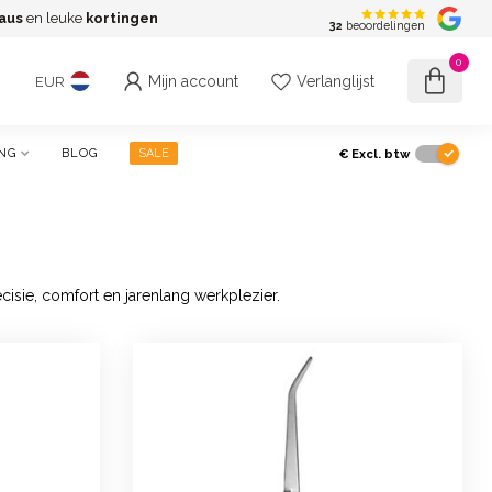
aus
en leuke
kortingen
G
32
beoordelingen
0
Mijn account
Verlanglijst
EUR
€
Excl. btw
NG
BLOG
SALE
ecisie, comfort en jarenlang werkplezier.