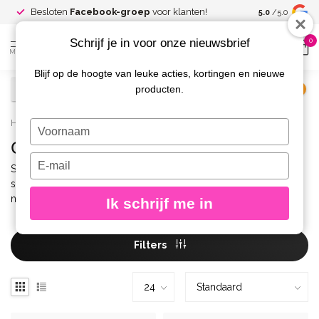
Spaar voor
gr
Besloten
Facebook-groep
voor klanten!
5.0
/5.0
kortingen
Schrijf je in voor onze nieuwsbrief
0
MENU
Blijf op de hoogte van leuke acties, kortingen en nieuwe
producten.
€
Excl. btw
Home
/
Merken
/
Staleks Pro
/
Cuticle Nippers
Typ
je
Cuticle Nippers
naam
Typ
Staleks Pro – Cuticle Nippers – professioneel afgewerkt,
in
je
superscherp en ontworpen voor precies en gecontroleerd
e-
nagelriemknippen.
Ik schrijf me in
mailadres
in
Filters