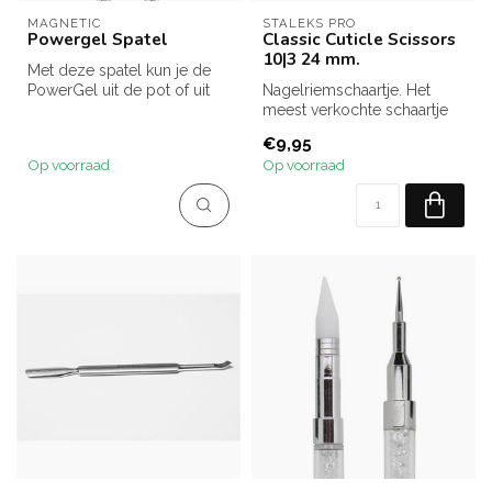
MAGNETIC
STALEKS PRO
Powergel Spatel
Classic Cuticle Scissors
10|3 24 mm.
Met deze spatel kun je de
PowerGel uit de pot of uit
Nagelriemschaartje. Het
de tube halen.
meest verkochte schaartje
De spatel h...
voor starters!
€9,95
Op voorraad
Op voorraad