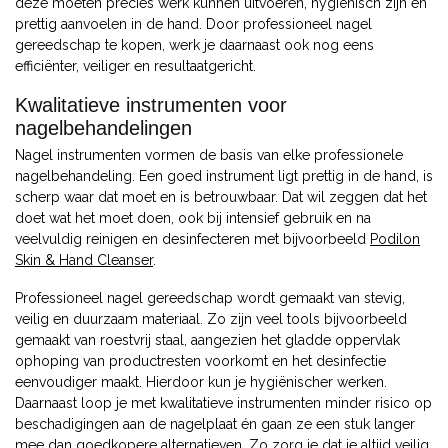
deze moeten precies werk kunnen uitvoeren, hygiënisch zijn en
prettig aanvoelen in de hand. Door professioneel nagel
gereedschap te kopen, werk je daarnaast ook nog eens
efficiënter, veiliger en resultaatgericht.
Kwalitatieve instrumenten voor
nagelbehandelingen
Nagel instrumenten vormen de basis van elke professionele
nagelbehandeling. Een goed instrument ligt prettig in de hand, is
scherp waar dat moet en is betrouwbaar. Dat wil zeggen dat het
doet wat het moet doen, ook bij intensief gebruik en na
veelvuldig reinigen en desinfecteren met bijvoorbeeld
Podilon
Skin & Hand Cleanser
.
Professioneel nagel gereedschap wordt gemaakt van stevig,
veilig en duurzaam materiaal. Zo zijn veel tools bijvoorbeeld
gemaakt van roestvrij staal, aangezien het gladde oppervlak
ophoping van productresten voorkomt en het desinfectie
eenvoudiger maakt. Hierdoor kun je hygiënischer werken.
Daarnaast loop je met kwalitatieve instrumenten minder risico op
beschadigingen aan de nagelplaat én gaan ze een stuk langer
mee dan goedkopere alternatieven. Zo zorg je dat je altijd veilig