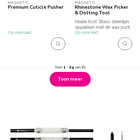
MAGNETIC
MAGNETIC
Premium Cuticle Pusher
Rhinestone Wax Picker
& Dotting Tool
Ideale tool! Strass steentjes
oppakken met de wax punt,
Op voorraad
Op voorraad
stippen zetten met de do...
Toon
1
-
24
van 81
Toon meer