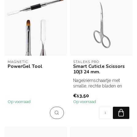
MAGNETIC
STALEKS PRO
PowerGel Tool
Smart Cuticle Scissors
10|3 24 mm.
Nagelriemschaartje met
smalle, rechte bladen en
klassieke kromming van de
€13,50
messen
Op voorraad
Op voorraad