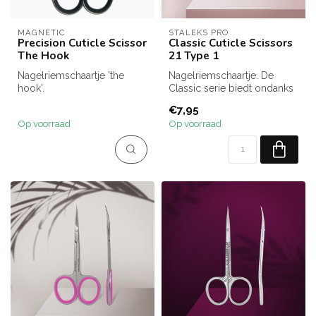
MAGNETIC
STALEKS PRO
Precision Cuticle Scissor
Classic Cuticle Scissors
The Hook
21 Type 1
Nagelriemschaartje 'the
Nagelriemschaartje. De
hook'.
Classic serie biedt ondanks
De Cuticle Scissor the Hook
de goedkopere prijzen toch
€7,95
maakt het mogelijk d...
de...
Op voorraad
Op voorraad