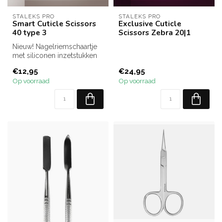
STALEKS PRO
STALEKS PRO
Smart Cuticle Scissors
Exclusive Cuticle
40 type 3
Scissors Zebra 20|1
Nieuw! Nagelriemschaartje
met siliconen inzetstukken
op de handvatten, waardoor
€12,95
€24,95
...
Op voorraad
Op voorraad