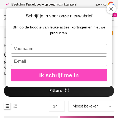
Spaar voor
gr
Besloten
Facebook-groep
voor klanten!
5.0
/5.0
kortingen
Schrijf je in voor onze nieuwsbrief
0
MENU
Blijf op de hoogte van leuke acties, kortingen en nieuwe
producten.
€
Excl. btw
Home
/
Benodigdheden
/
Gereedschap
Typ
je
Gereedschap Diverse
naam
Typ
Nageltools van hoge kwaliteit: tangen, pushers, spatels en meer.
in
je
Voor hygiënisch en nauwkeurig werken aan natuurlijke of
e-
kunstnagels.
Ik schrijf me in
mailadres
in
Filters