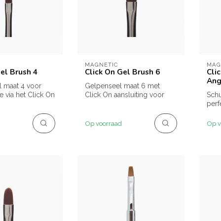
MAGNETIC
MAG
el Brush 4
Click On Gel Brush 6
Cli
Ang
l maat 4 voor
Gelpenseel maat 6 met
e via het Click On
Click On aansluiting voor
Schu
bredere nageloppervlakken.
perf
nage
Op voorraad
Op v