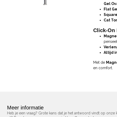
Gel Ova
Flat G
Square
Cat To
Click-On
Magnet
penseel
Verlen
Altijd 
Met de
Magne
en comfort.
Meer informatie
Heb je een vraag? Grote kans dat je het antwoord vindt op onze k