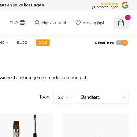
aus
en leuke
kortingen
G
32
beoordelingen
0
Mijn account
Verlanglijst
EUR
€
Excl. btw
NG
BLOG
SALE
essioneel aanbrengen en modelleren van gel.
Toon: