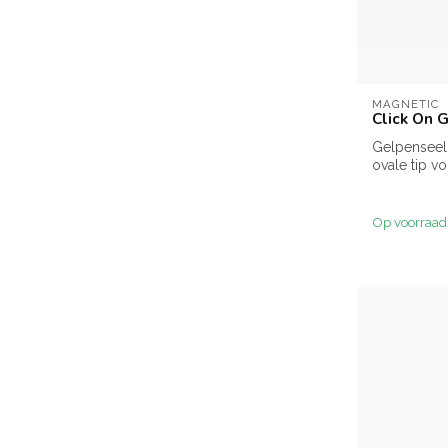
MAGNETIC
Click On G
Gelpenseel
ovale tip v
gelapplicati
Op voorraad