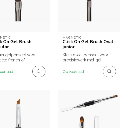
NETIC
MAGNETIC
ck On Gel Brush
Click On Gel Brush Oval
ular
junior
in gelpenseel voor
Klein ovaal penseel voor
ecte french of
precisiewerk met gel,
lriemlijnen.
speciaal voor Click On.
oorraad
Op voorraad