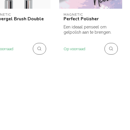
NETIC
MAGNETIC
ergel Brush Double
Perfect Polisher
Een ideaal penseel om
gelpolish aan te brengen.
Net zo gevormd als de
gelpolish ...
oorraad
Op voorraad