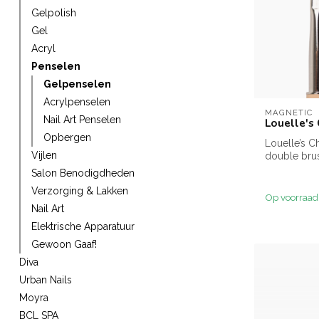
Gelpolish
Gel
Acryl
Penselen
Gelpenselen
Acrylpenselen
MAGNETIC
Nail Art Penselen
Louelle's
Opbergen
Louelle’s C
Vijlen
double bru
gelpenseel e
Salon Benodigdheden
één. Ontwikk
Verzorging & Lakken
Op voorraad
Nail Art
Elektrische Apparatuur
Gewoon Gaaf!
Diva
Urban Nails
Moyra
BCL SPA