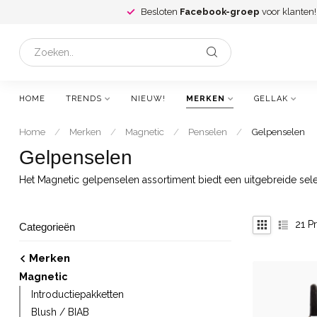
Besloten
Facebook-groep
voor klanten!
HOME
TRENDS
NIEUW!
MERKEN
GELLAK
Home
/
Merken
/
Magnetic
/
Penselen
/
Gelpenselen
Gelpenselen
Het Magnetic gelpenselen assortiment biedt een uitgebreide sel
21
Pr
Categorieën
Merken
Magnetic
Introductiepakketten
Blush / BIAB