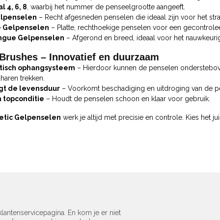
l 4, 6, 8
, waarbij het nummer de penseelgrootte aangeeft.
elpenselen
– Recht afgesneden penselen die ideaal zijn voor het st
 Gelpenselen
– Platte, rechthoekige penselen voor een gecontrolee
ngue Gelpenselen
– Afgerond en breed, ideaal voor het nauwkeuri
 Brushes – Innovatief en duurzaam
isch ophangsysteem
– Hierdoor kunnen de penselen onderstebove
haren trekken.
gt de levensduur
– Voorkomt beschadiging en uitdroging van de p
in topconditie
– Houdt de penselen schoon en klaar voor gebruik.
tic Gelpenselen
werk je altijd met precisie en controle. Kies het ju
lantenservicepagina. En kom je er niet