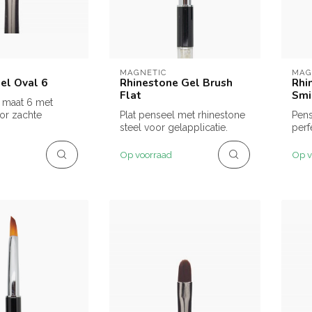
MAGNETIC
MAG
el Oval 6
Rhinestone Gel Brush
Rhi
Flat
Smi
 maat 6 met
oor zachte
Plat penseel met rhinestone
Pens
e.
steel voor gelapplicatie.
perf
Op voorraad
Op v