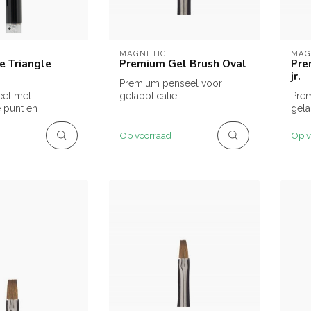
MAGNETIC
MAG
e Triangle
Premium Gel Brush Oval
Pre
jr.
Premium penseel voor
eel met
gelapplicatie.
Pre
 punt en
gela
handvat.
Op voorraad
Op v