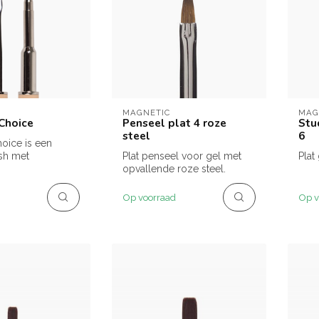
MAGNETIC
MAG
 Choice
Penseel plat 4 roze
Stu
steel
6
hoice is een
sh met
Plat penseel voor gel met
Plat
n fineliner in
opvallende roze steel.
...
Op voorraad
Op v