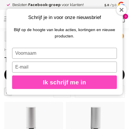
Spaar voor
gr
Besloten
Facebook-groep
voor klanten!
5.0
/5.0
kortingen
Schrijf je in voor onze nieuwsbrief
0
MENU
Blijf op de hoogte van leuke acties, kortingen en nieuwe
producten.
€
Excl. btw
Home
/
Gel
/
Top Gel
Typ
je
Top Gel
naam
Typ
in
je
Filters
e-
Ik schrijf me in
mailadres
in