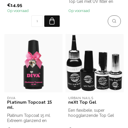
Deze nieuwe Top Gel is
Top Gel met UV filter en
€14,95
chipbestendig ...
zonder kleeflaag.
Op voorraad
Op voorraad
Ideaal o...
DIVA
URBAN NAILS
Platinum Topcoat 15
neXt Top Gel
ml.
Een flexibele, super
Platinum Topcoat 15 ml.
hoogglanzende Top Gel
Extreem glanzend en
zonder kleeflaag die zelfs
kristalhelder. Bevat een UV-
na drie we...