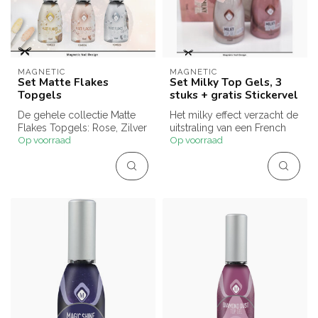
MAGNETIC
MAGNETIC
Set Matte Flakes
Set Milky Top Gels, 3
Topgels
stuks + gratis Stickervel
De gehele collectie Matte
Het milky effect verzacht de
Flakes Topgels: Rose, Zilver
uitstraling van een French
Op voorraad
Op voorraad
en Goud
manicure en helpt kleine...