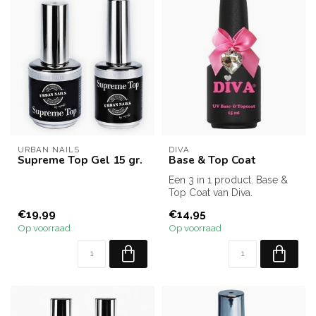
URBAN NAILS
DIVA
Supreme Top Gel 15 gr.
Base & Top Coat
Een 3 in 1 product. Base &
Top Coat van Diva.
Als basis, versteving en
€19,99
€14,95
glans ...
Op voorraad
Op voorraad