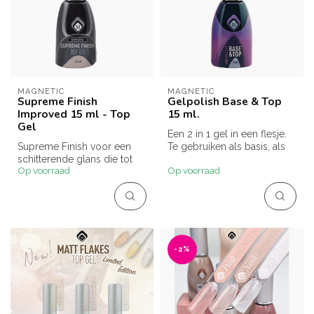
MAGNETIC
MAGNETIC
Supreme Finish
Gelpolish Base & Top
Improved 15 ml - Top
15 ml.
Gel
Een 2 in 1 gel in een flesje.
Supreme Finish voor een
Te gebruiken als basis, als
schitterende glans die tot
glanzende top en ter v...
Op voorraad
Op voorraad
wel 3 weken blijft zitten
-2%