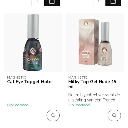
MAGNETIC
MAGNETIC
Cat Eye Topgel Holo
Milky Top Gel Nude 15
ml.
Het milky effect verzacht de
uitstraling van een French
Op voorraad
Op voorraad
manicure en helpt kleine...