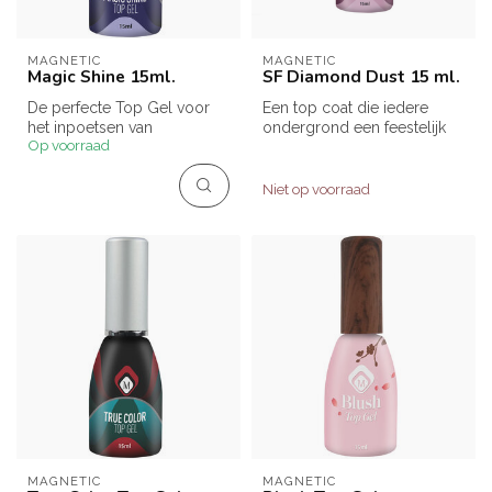
MAGNETIC
MAGNETIC
Magic Shine 15ml.
SF Diamond Dust 15 ml.
De perfecte Top Gel voor
Een top coat die iedere
het inpoetsen van
ondergrond een feestelijk
Op voorraad
pigmenten, flakes, chrome
effect geeft.
etc.
Deze Top Gel be...
Deze ...
Niet op voorraad
MAGNETIC
MAGNETIC