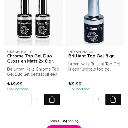
URBAN NAILS
URBAN NAILS
Chrome Top Gel Duo
Brilliant Top Gel 8 gr.
Gloss en Matt 2x 8 gr.
Urban Nails Brilliant Top Gel
De Urban Nails Chrome Top
is een flexibele top gel
Gel Duo Set bestaat uit een
zonder plaklaag met langd...
Chrome Gloss Top Gel en
€19,99
€9,99
ee...
Op voorraad
Op voorraad
Toon
1
-
24
van 63