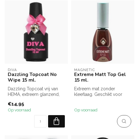
DIVA
MAGNETIC
Dazzling Topcoat No
Extreme Matt Top Gel
Wipe 15 ml.
15 ml.
Dazzling Topcoat vrij van
Extreem mat zonder
HEMA, extreem glanzend,
kleeflaag. Geschikt voor
licht flexibel en zonder
LED en UV licht.
€14,95
kleef...
Goed schudden voor...
Op voorraad
Op voorraad