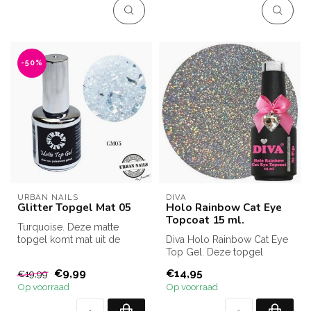
-50%
URBAN NAILS
DIVA
Glitter Topgel Mat 05
Holo Rainbow Cat Eye
Topcoat 15 ml.
Turquoise. Deze matte
topgel komt mat uit de
Diva Holo Rainbow Cat Eye
lamp. Het matte effect blijft
Top Gel. Deze topgel
ca. 2...
zonder kleeflaag geeft een
€9,99
€14,95
€19,99
pracht...
Op voorraad
Op voorraad