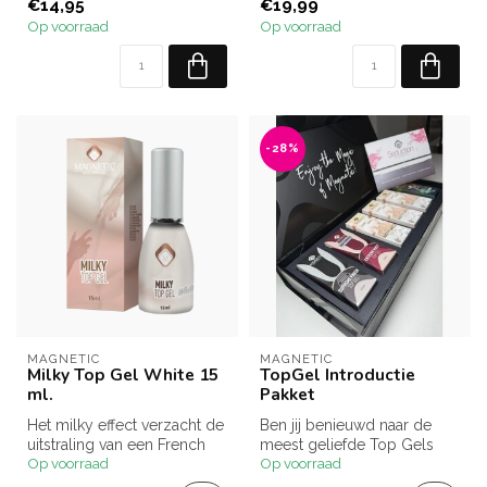
€14,95
€19,99
filter, ...
Op voorraad
Op voorraad
-28%
MAGNETIC
MAGNETIC
Milky Top Gel White 15
TopGel Introductie
ml.
Pakket
Het milky effect verzacht de
Ben jij benieuwd naar de
uitstraling van een French
meest geliefde Top Gels
Op voorraad
Op voorraad
manicure en helpt kleine...
van Magnetic? Het Top Gel
Intro...