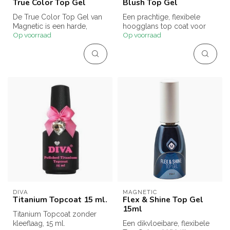
True Color Top Gel
Blush Top Gel
De True Color Top Gel van
Een prachtige, flexibele
Magnetic is een harde,
hoogglans top coat voor
Op voorraad
Op voorraad
hoogglanzende topgel
een krasvrije afwerking met
zonder kle...
UV ...
DIVA
MAGNETIC
Titanium Topcoat 15 ml.
Flex & Shine Top Gel
15ml
Titanium Topcoat zonder
kleeflaag, 15 ml.
Een dikvloeibare, flexibele