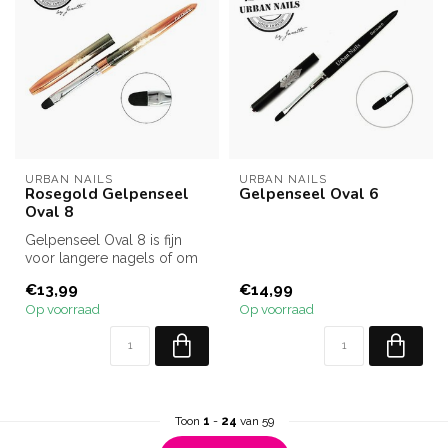
URBAN NAILS
URBAN NAILS
Rosegold Gelpenseel
Gelpenseel Oval 6
Oval 8
Gelpenseel Oval 8 is fijn
voor langere nagels of om
gel in te poetsen op de
€13,99
€14,99
nage...
Op voorraad
Op voorraad
Toon
1
-
24
van 59