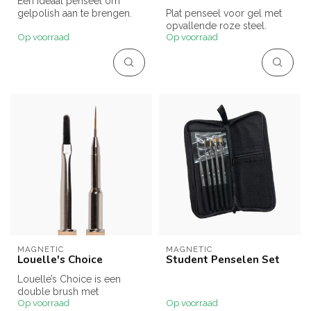
Een ideaal penseel om
gelpolish aan te brengen.
Plat penseel voor gel met
Net zo gevormd als de
opvallende roze steel.
Op voorraad
Op voorraad
gelpolish ...
MAGNETIC
MAGNETIC
Louelle's Choice
Student Penselen Set
Louelle’s Choice is een
double brush met
Op voorraad
Op voorraad
gelpenseel en fineliner in