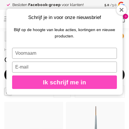
Spaar voor
gr
Besloten
Facebook-groep
voor klanten!
5.0
/5.0
kortingen
Schrijf je in voor onze nieuwsbrief
0
MENU
Blijf op de hoogte van leuke acties, kortingen en nieuwe
producten.
€
Excl. btw
Home
/
Gel
/
Gel Penselen
Typ
je
Gelpenselen
naam
Typ
in
je
Filters
e-
Ik schrijf me in
mailadres
in