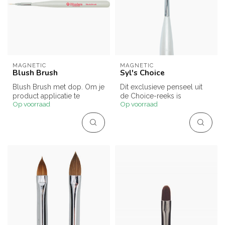
MAGNETIC
MAGNETIC
Blush Brush
Syl's Choice
Blush Brush met dop. Om je
Dit exclusieve penseel uit
product applicatie te
de Choice-reeks is
Op voorraad
Op voorraad
perfectioneren!
ontworpen in samenwerking
met Sylv...