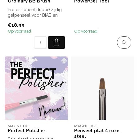
Ordinary BB Brush
PowerGel Tool
Professioneel dubbelzijdig
gelpenseel voor BIAB en
builder gel. Met een Ovaal
€18,99
Ge...
Op voorraad
Op voorraad
MAGNETIC
MAGNETIC
Perfect Polisher
Penseel plat 4 roze
steel