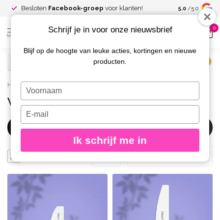
Spaar voor
gr
Besloten
Facebook-groep
voor klanten!
5.0
/5.0
kortingen
Schrijf je in voor onze nieuwsbrief
0
MENU
Blijf op de hoogte van leuke acties, kortingen en nieuwe
producten.
€
Excl. btw
Home
/
Merken
/
Staleks Pro
/
Vijlen Staleks Pro
Typ
je
Vijlen Staleks Pro
naam
Typ
in
je
Filters
e-
Ik schrijf me in
mailadres
in