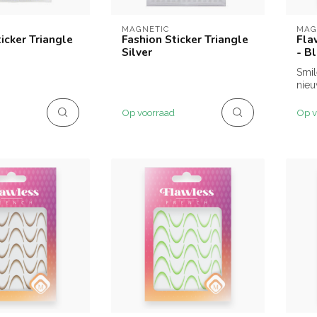
MAGNETIC
MAG
icker Triangle
Fashion Sticker Triangle
Fla
Silver
- B
Smil
nieu
medi
hebb
Op voorraad
Op v