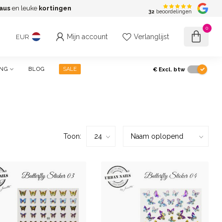
aus
en leuke
kortingen
G
32
beoordelingen
0
Mijn account
Verlanglijst
EUR
€
Excl. btw
ING
BLOG
SALE
Toon: