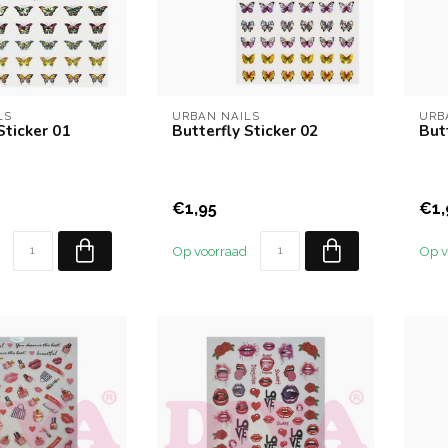
LS
URBAN NAILS
URB
Sticker 01
Butterfly Sticker 02
But
€1,95
€1,
Op voorraad
Op v