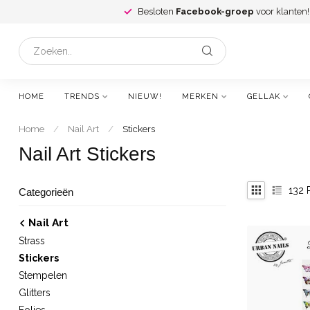
Besloten
Facebook-groep
voor klanten!
HOME
TRENDS
NIEUW!
MERKEN
GELLAK
Home
/
Nail Art
/
Stickers
Nail Art Stickers
132
P
Categorieën
Nail Art
Strass
Stickers
Stempelen
Glitters