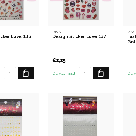
DIVA
MAG
icker Love 136
Design Sticker Love 137
Fas
Gol
€2,25
Op voorraad
Op v