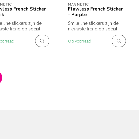
NETIC
MAGNETIC
wless French Sticker
Flawless French Sticker
nk
- Purple
e line stickers zijn de
Smile line stickers zijn de
wste trend op social
nieuwste trend op social
a! Deze stickers
media! Deze stickers
en...
hebben...
oorraad
Op voorraad