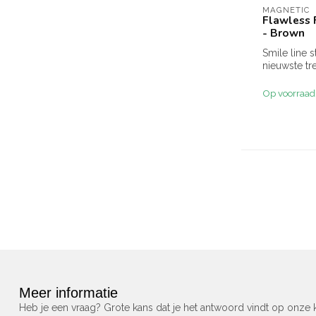
MAGNETIC
Flawless 
- Brown
Smile line s
nieuwste tr
media! Deze
hebben...
Op voorraad
Meer informatie
Heb je een vraag? Grote kans dat je het antwoord vindt op onze k