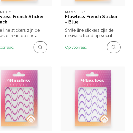
NETIC
MAGNETIC
wless French Sticker
Flawless French Sticker
lack
- Blue
e line stickers zijn de
Smile line stickers zijn de
wste trend op social
nieuwste trend op social
a! Deze stickers
media! Deze stickers
en...
hebben...
oorraad
Op voorraad