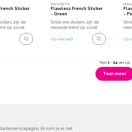
MAGNETIC
MAG
French Sticker
Flawless French Sticker
Fla
- Green
- Pi
tickers zijn de
Smile line stickers zijn de
Smil
end op social
nieuwste trend op social
nieu
 stickers
media! Deze stickers
medi
hebben...
hebb
Op voorraad
Op v
Toon
1
-
24
van 132
Toon meer
lantenservicepagina. En kom je er niet