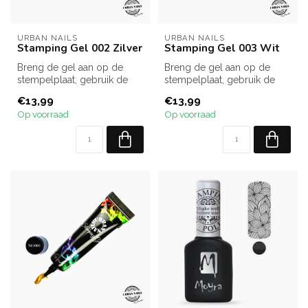
URBAN NAILS
URBAN NAILS
Stamping Gel 002 Zilver
Stamping Gel 003 Wit
Breng de gel aan op de
Breng de gel aan op de
stempelplaat, gebruik de
stempelplaat, gebruik de
schraper om de overtollige
schraper om de overtollige
€13,99
€13,99
gel t...
gel t...
Op voorraad
Op voorraad