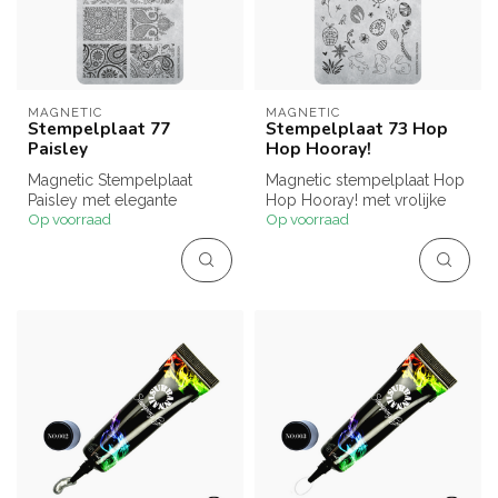
MAGNETIC
MAGNETIC
Stempelplaat 77
Stempelplaat 73 Hop
Paisley
Hop Hooray!
Magnetic Stempelplaat
Magnetic stempelplaat Hop
Paisley met elegante
Hop Hooray! met vrolijke
Op voorraad
Op voorraad
druppelvormige krullen en
paas designs zoals haasjes,
boho orname...
e...