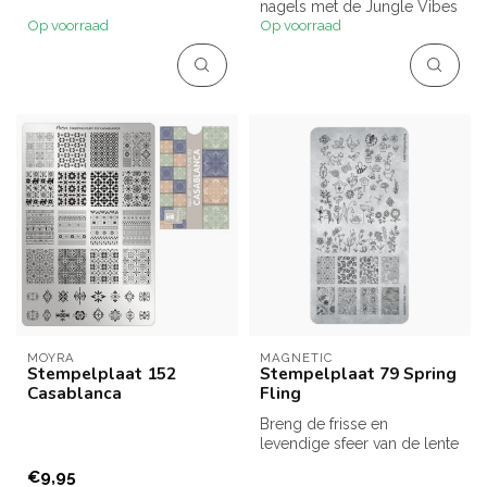
Vol ritme en stijl: muziekno...
nagels met de Jungle Vibes
Op voorraad
Op voorraad
stempelplaat. Exotische
blade...
MOYRA
MAGNETIC
Stempelplaat 152
Stempelplaat 79 Spring
Casablanca
Fling
Breng de frisse en
levendige sfeer van de lente
naar je nagels met
€9,95
Stempelplaat ...