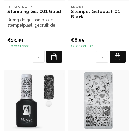
URBAN NAILS
MOYRA
Stamping Gel 001 Goud
Stempel Gelpolish 01
Black
Breng de gel aan op de
stempelplaat, gebruik de
schraper om de overtollige
gel t...
€13,99
€8,95
Op voorraad
Op voorraad