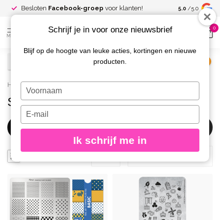
Spaar voor
gr
Besloten
Facebook-groep
voor klanten!
5.0
/5.0
kortingen
Schrijf je in voor onze nieuwsbrief
0
MENU
Blijf op de hoogte van leuke acties, kortingen en nieuwe
producten.
€
Excl. btw
Home
/
Nail Art
/
Stempelen
Typ
je
Stempelen
naam
Typ
in
je
Filters
e-
Ik schrijf me in
mailadres
in