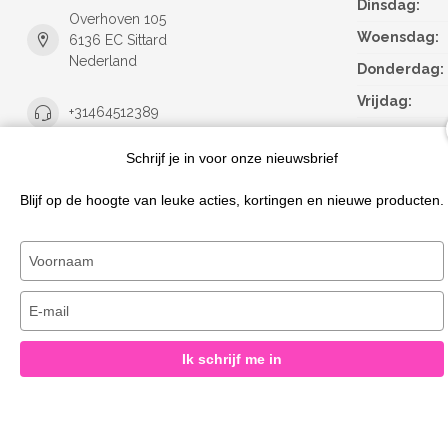
Dinsdag:
Overhoven 105
Woensdag:
6136 EC Sittard
Nederland
Donderdag:
Vrijdag:
+31464512389
Zaterdag:
Schrijf je in voor onze nieuwsbrief
Zondag:
info@magicnails.nl
Blijf op de hoogte van leuke acties, kortingen en nieuwe producten.
KVK nummer:
95889825
btw-nummer:
NL867373659B01
Typ
je
naam
Typ
in
je
e-
Ik schrijf me in
mailadres
in