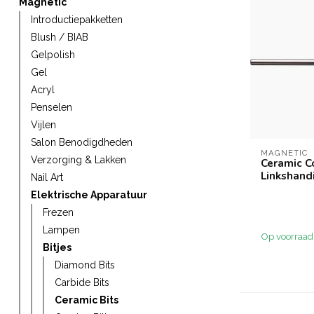
Magnetic
Introductiepakketten
Blush / BIAB
Gelpolish
Gel
Acryl
Penselen
Vijlen
Salon Benodigdheden
MAGNETIC
Verzorging & Lakken
Ceramic C
Linkshand
Nail Art
Elektrische Apparatuur
Frezen
Lampen
Op voorraad
Bitjes
Diamond Bits
Carbide Bits
Ceramic Bits