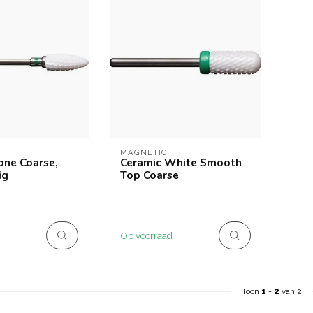
MAGNETIC
one Coarse,
Ceramic White Smooth
ig
Top Coarse
Op voorraad
Toon
1
-
2
van 2