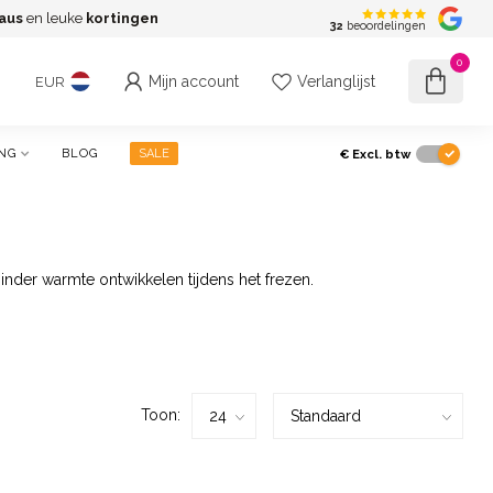
aus
en leuke
kortingen
G
32
beoordelingen
0
Mijn account
Verlanglijst
EUR
€
Excl. btw
NG
BLOG
SALE
minder warmte ontwikkelen tijdens het frezen.
Toon: