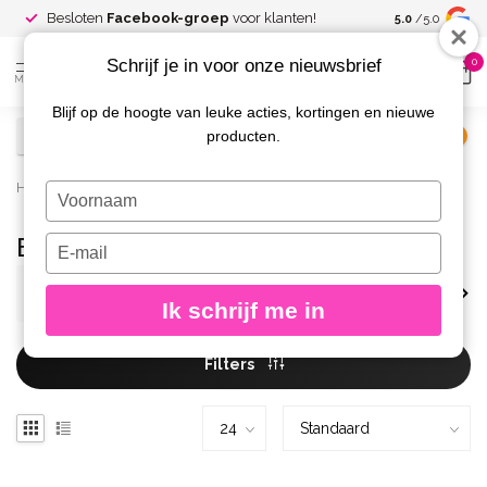
Spaar voor
gr
Besloten
Facebook-groep
voor klanten!
5.0
/5.0
kortingen
Schrijf je in voor onze nieuwsbrief
0
MENU
Blijf op de hoogte van leuke acties, kortingen en nieuwe
producten.
€
Excl. btw
Home
/
Merken
/
Urban Nails
/
Nail Art
/
Overige Art
Typ
/
Butterfly
je
naam
Butterfly
Typ
in
je
e-
Butterfly
Swarovski
Cavia
Ik schrijf me in
mailadres
in
Filters