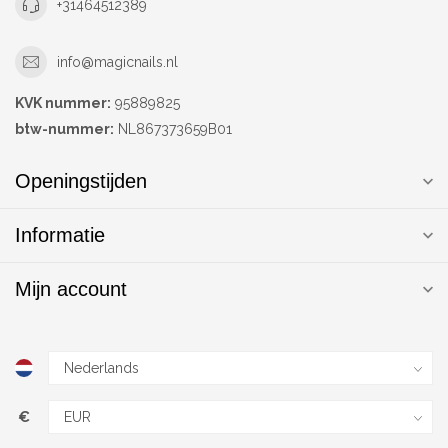
+31464512389
info@magicnails.nl
KVK nummer:
95889825
btw-nummer:
NL867373659B01
Openingstijden
Informatie
Mijn account
€