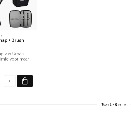
LS
ap / Brush
p van Urban
uimte voor maar
enselen verdeeld
Toon
1
-
5
van 5