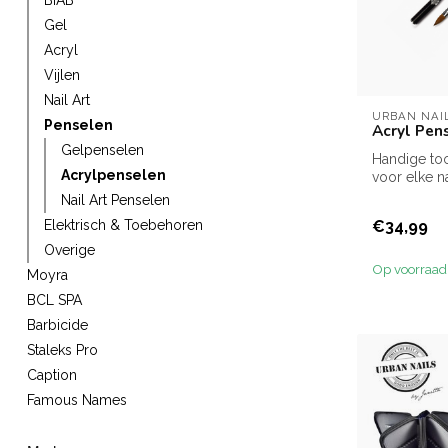
BIAB
Gel
Acryl
Vijlen
Nail Art
URBAN NAI
Penselen
Acryl Pen
Gelpenselen
Handige too
Acrylpenselen
voor elke nai
Nail Art Penselen
€34,99
Elektrisch & Toebehoren
Overige
Op voorraad
Moyra
BCL SPA
Barbicide
Staleks Pro
Caption
Famous Names