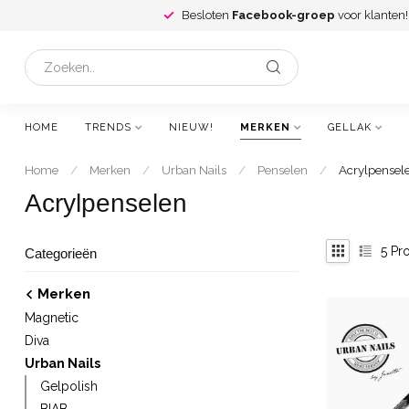
Besloten
Facebook-groep
voor klanten!
HOME
TRENDS
NIEUW!
MERKEN
GELLAK
Home
/
Merken
/
Urban Nails
/
Penselen
/
Acrylpensel
Acrylpenselen
5
Pro
Categorieën
Merken
Magnetic
Diva
Urban Nails
Gelpolish