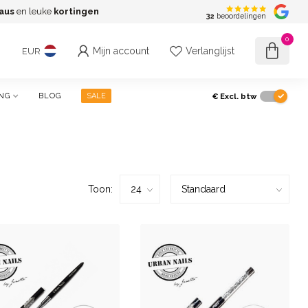
aus
en leuke
kortingen
G
32
beoordelingen
0
Mijn account
Verlanglijst
EUR
€
Excl. btw
NG
BLOG
SALE
Toon: