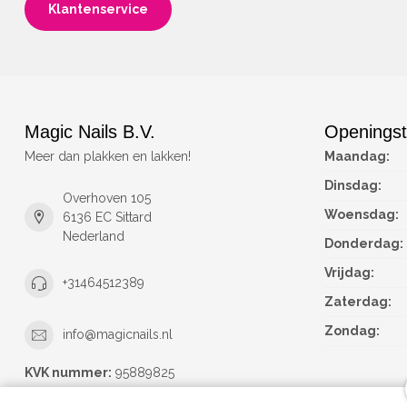
Klantenservice
Magic Nails B.V.
Openingst
Meer dan plakken en lakken!
Maandag:
Dinsdag:
Overhoven 105
Woensdag:
6136 EC Sittard
Nederland
Donderdag:
Vrijdag:
+31464512389
Zaterdag:
Zondag:
info@magicnails.nl
KVK nummer:
95889825
btw-nummer:
NL867373659B01