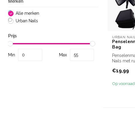
Merken
Alle merken
Urban Nails
Prijs
URBAN NAI
Penselenm
Bag
Min
Max
Penselenma
Nails met r
liefst 74 p
€19,99
ove...
Op voorraad