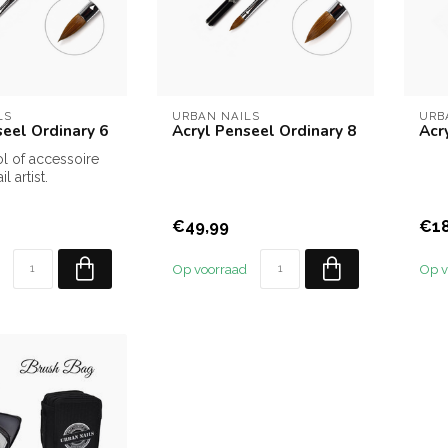
LS
URBAN NAILS
URB
seel Ordinary 6
Acryl Penseel Ordinary 8
Acr
l of accessoire
l artist.
€49,99
€18
Op voorraad
Op v