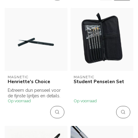
MAGNETIC
MAGNETIC
Henriette's Choice
Student Penselen Set
Extreem dun penseel voor
de fijnste lijntjes en details.
Op voorraad
Op voorraad
Henriette’s Choice is ...