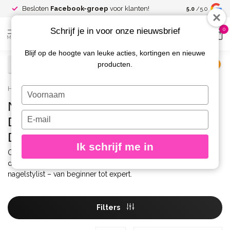
Spaar voor
gr
Besloten
Facebook-groep
voor klanten!
5.0
/5.0
kortingen
Schrijf je in voor onze nieuwsbrief
0
MENU
Blijf op de hoogte van leuke acties, kortingen en nieuwe
producten.
€
Excl. btw
Home
/
Benodigdheden
/
Nail Art Penselen
Typ
je
Nail Art Penselen | Fijne
naam
Typ
Detailpenselen voor Perfecte
in
je
Designs
e-
Ik schrijf me in
mailadres
Ontdek professionele nail art penselen voor strakke lijnen, fijne
in
details en creatieve nail designs. Onmisbaar voor elke
nagelstylist – van beginner tot expert.
Filters