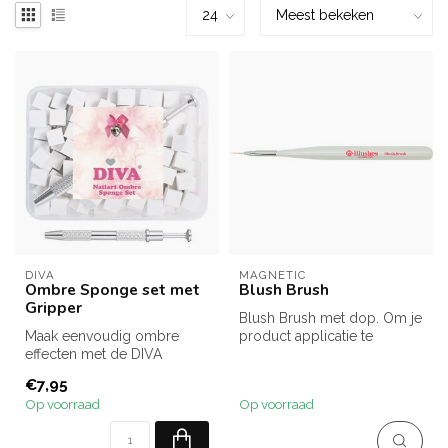
DIVA
MAGNETIC
Ombre Sponge set met
Blush Brush
Gripper
Blush Brush met dop. Om je
Maak eenvoudig ombre
product applicatie te
effecten met de DIVA
perfectioneren!
Ombre Sponge Set. De set
€7,95
bevat kleine ...
Op voorraad
Op voorraad