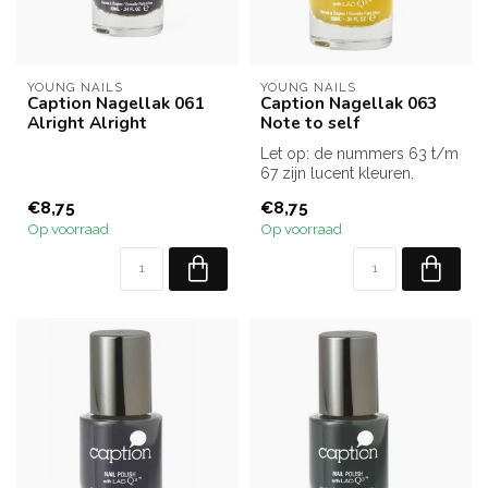
YOUNG NAILS
YOUNG NAILS
Caption Nagellak 061
Caption Nagellak 063
Alright Alright
Note to self
Let op: de nummers 63 t/m
67 zijn lucent kleuren.
Dat wil zeggen transparant.
€8,75
€8,75
D...
Op voorraad
Op voorraad