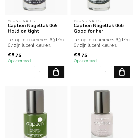
YOUNG NAILS
YOUNG NAILS
Caption Nagellak 065
Caption Nagellak 066
Hold on tight
Good for her
Let op: de nummers 63 t/m
Let op: de nummers 63 t/m
67 zijn lucent kleuren.
67 zijn lucent kleuren.
Dat wil zeggen transparant.
Dat wil zeggen transparant.
€8,75
€8,75
D...
D...
Op voorraad
Op voorraad