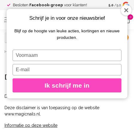
Spaar voor
gr
Besloten
Facebook-groep
voor klanten!
5.0
/5.0
kortingen
Schrijf je in voor onze nieuwsbrief
0
MENU
Blijf op de hoogte van leuke acties, kortingen en nieuwe
producten.
€
Excl. btw
Home
/
Disclaimer
Typ
je
naam
Typ
in
je
Disclaimer
e-
Ik schrijf me in
mailadres
in
DISCLAIMER
Deze disclaimer is van toepassing op de website
www.magicnails.nl.
Informatie op deze website