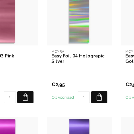
MOYRA
MOY
03 Pink
Easy Foil 04 Holograpic
Eas
Silver
Gol
€2,95
€2,
Op voorraad
Op v