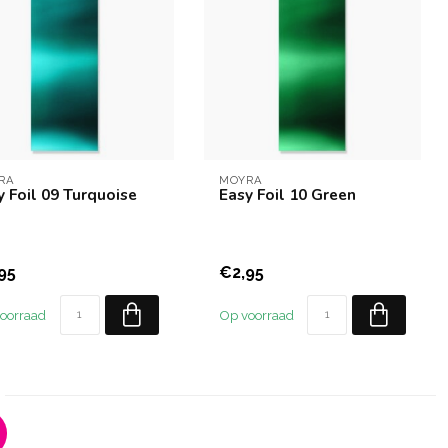
RA
MOYRA
y Foil 09 Turquoise
Easy Foil 10 Green
95
€2,95
oorraad
Op voorraad