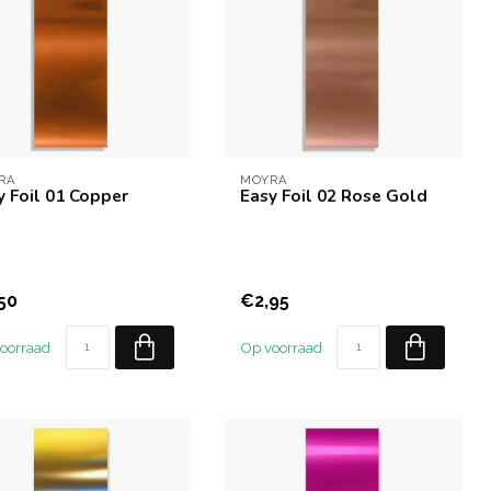
RA
MOYRA
y Foil 01 Copper
Easy Foil 02 Rose Gold
50
€2,95
oorraad
Op voorraad