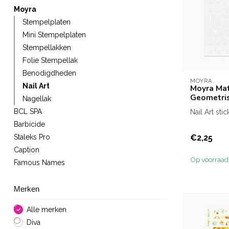
Moyra
Stempelplaten
Mini Stempelplaten
Stempellakken
Folie Stempellak
Benodigdheden
MOYRA
Nail Art
Moyra Mat
Geometri
Nagellak
BCL SPA
Nail Art stic
Barbicide
€2,25
Staleks Pro
Caption
Op voorraad
Famous Names
Merken
Alle merken
Diva