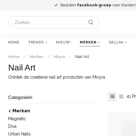
Besloten
Facebook-groep
voor klanten!
HOME
TRENDS
NIEUW!
MERKEN
GELLAK
Home
/
Merken
/
Moyra
/
Nail Art
Nail Art
Ontdek de creatieve nail art producten van Moyra
41
Pr
Categorieën
Merken
Magnetic
Diva
Urban Nails