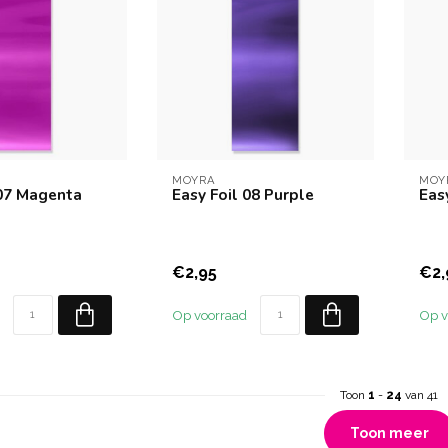
MOYRA
MOY
 07 Magenta
Easy Foil 08 Purple
Eas
€2,95
€2,
Op voorraad
Op v
Toon
1
-
24
van 41
Toon meer