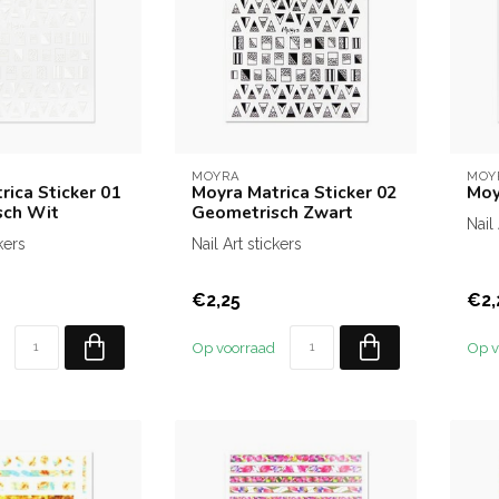
MOYRA
MOY
rica Sticker 01
Moyra Matrica Sticker 02
Moy
sch Wit
Geometrisch Zwart
Nail
kers
Nail Art stickers
€2,25
€2,
Op voorraad
Op v