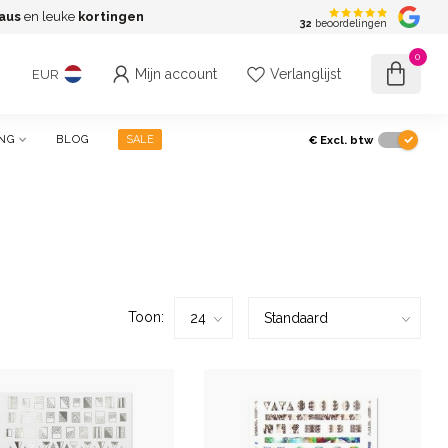
aus
en leuke
kortingen
G
32
beoordelingen
0
Mijn account
Verlanglijst
EUR
€
Excl. btw
NG
BLOG
SALE
Toon: