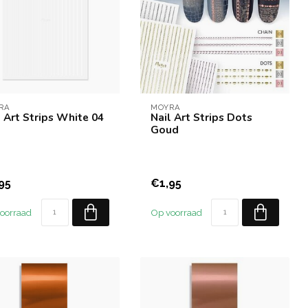
RA
MOYRA
l Art Strips White 04
Nail Art Strips Dots
Goud
95
€1,95
oorraad
Op voorraad