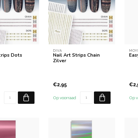
DIVA
MOY
trips Dots
Nail Art Strips Chain
Eas
Zilver
€2,95
€2,
Op voorraad
Op v