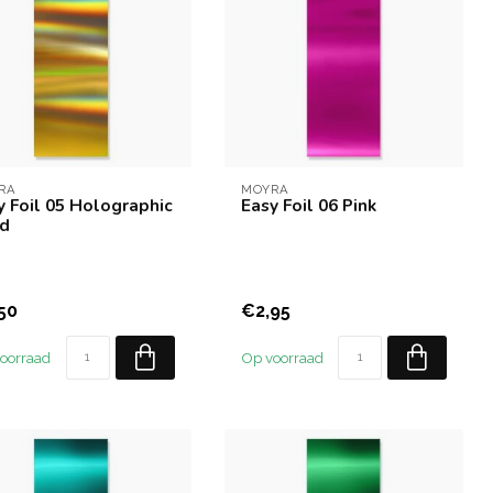
RA
MOYRA
y Foil 05 Holographic
Easy Foil 06 Pink
d
50
€2,95
oorraad
Op voorraad