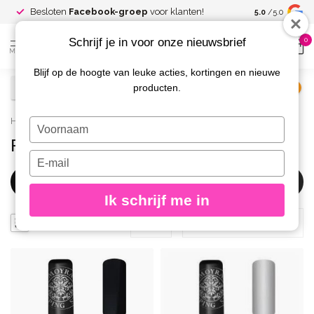
Spaar voor
gr
Besloten
Facebook-groep
voor klanten!
5.0
/5.0
kortingen
Schrijf je in voor onze nieuwsbrief
0
MENU
Blijf op de hoogte van leuke acties, kortingen en nieuwe
producten.
€
Excl. btw
Home
/
Nail Art
/
Folies
Typ
je
Folies
naam
Typ
in
je
Filters
e-
Ik schrijf me in
mailadres
in