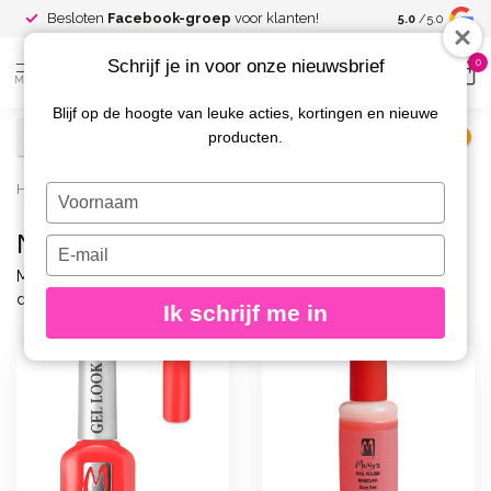
Spaar voor
gr
Besloten
Facebook-groep
voor klanten!
5.0
/5.0
kortingen
Schrijf je in voor onze nieuwsbrief
0
MENU
Blijf op de hoogte van leuke acties, kortingen en nieuwe
producten.
€
Excl. btw
Home
/
Merken
/
Moyra
/
Nagellak
Typ
je
Nagellak
naam
Typ
in
je
Moyra nagellak combineert intense kleuren met een egale
e-
dekking en een langdurige, glanzende finish.
Ik schrijf me in
mailadres
in