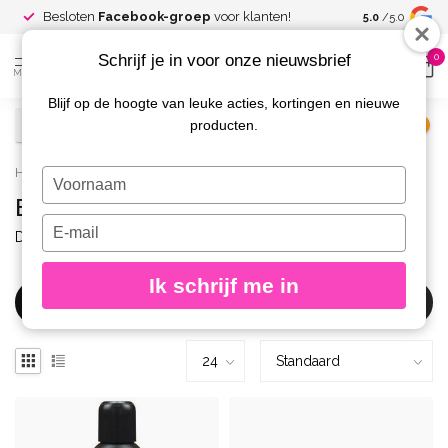
Spaar voor
gr
Besloten
Facebook-groep
voor klanten!
5.0
/5.0
kortingen
Schrijf je in voor onze nieuwsbrief
0
MENU
Blijf op de hoogte van leuke acties, kortingen en nieuwe
producten.
€
Excl. btw
Home
/
Merken
/
Diva
/
Easy Gel
Typ
je
Easy Gel
naam
Typ
Diva Easygel. Acryl en Gel samengebracht in 1 product.
in
je
e-
Ik schrijf me in
mailadres
Filters
in