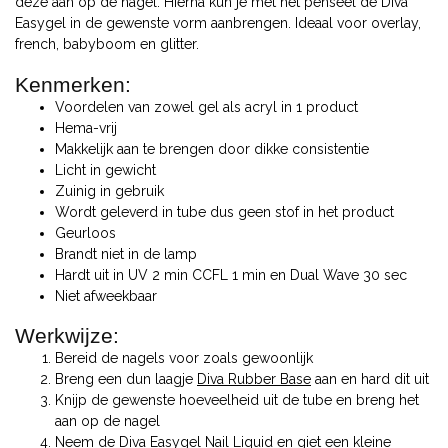
deze aan op de nagel. Hierna kun je met het penseel de Diva
Easygel in de gewenste vorm aanbrengen. Ideaal voor overlay,
french, babyboom en glitter.
Kenmerken:
Voordelen van zowel gel als acryl in 1 product
Hema-vrij
Makkelijk aan te brengen door dikke consistentie
Licht in gewicht
Zuinig in gebruik
Wordt geleverd in tube dus geen stof in het product
Geurloos
Brandt niet in de lamp
Hardt uit in UV 2 min CCFL 1 min en Dual Wave 30 sec
Niet afweekbaar
Werkwijze:
Bereid de nagels voor zoals gewoonlijk
Breng een dun laagje
Diva Rubber Base
aan en hard dit uit
Knijp de gewenste hoeveelheid uit de tube en breng het
aan op de nagel
Neem de Diva
Easygel Nail Liquid
en giet een kleine