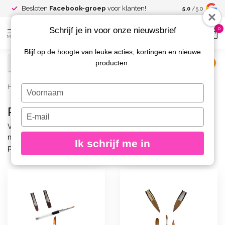
Spaar voor
gr
Besloten
Facebook-groep
voor klanten!
5.0
/5.0
kortingen
Schrijf je in voor onze nieuwsbrief
0
MENU
Blijf op de hoogte van leuke acties, kortingen en nieuwe
producten.
€
Excl. btw
Home
/
Merken
/
Magnetic
/
Penselen
Typ
je
Penselen
naam
Typ
in
je
Van budgetvriendelijke opties tot de beste penselen op de
e-
markt, Magnetic heeft voor iedere nagelstylist het perfecte
Ik schrijf me in
mailadres
penseel.
in