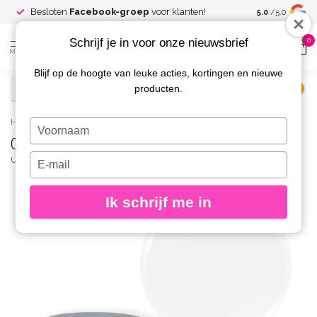
Spaar voor
gr
Besloten
Facebook-groep
voor klanten!
5.0
/5.0
kortingen
Schrijf je in voor onze nieuwsbrief
0
MENU
Blijf op de hoogte van leuke acties, kortingen en nieuwe
producten.
€
Excl. btw
Home
/
01 Cream Builder Soft White
Typ
01 Cream Builder Soft White
je
naam
Typ
URBAN NAILS
(0)
in
je
e-
Ik schrijf me in
mailadres
in