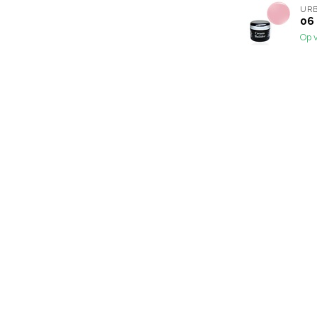
URB
06
Op 