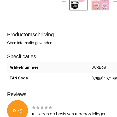
Productomschrijving
Geen informatie gevonden
Specificaties
Artikelnummer
UCRB08
EAN Code
871956407409
Reviews
0
/
5
0
sterren op basis van
0
beoordelingen