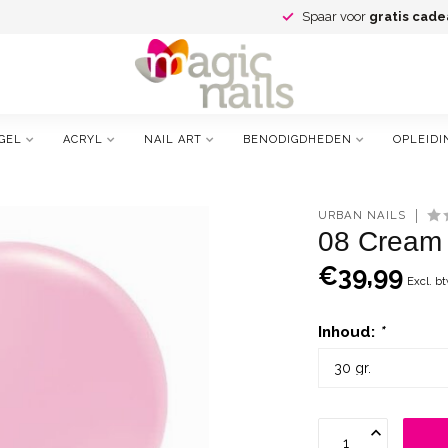
Spaar voor
gratis cade
GEL
ACRYL
NAIL ART
BENODIGDHEDEN
OPLEIDI
URBAN NAILS
08 Cream 
€39,99
Excl. b
Inhoud:
*