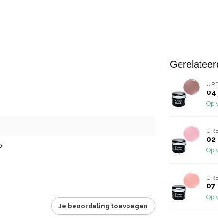
Gerelateer
URB
04
Op 
URB
02
0
Op 
URB
07
Op 
Je beoordeling toevoegen