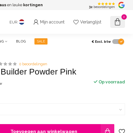
aus
en leuke
kortingen
G
32
beoordelingen
0
Mijn account
Verlanglijst
EUR
€
Excl. btw
NG
BLOG
SALE
0 beoordelingen
Builder Powder Pink
Op voorraad
tw
Toevoegen aan winkelwagen