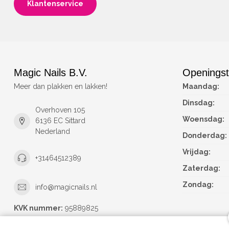
Klantenservice
Magic Nails B.V.
Openingst
Meer dan plakken en lakken!
Maandag:
Dinsdag:
Overhoven 105
Woensdag:
6136 EC Sittard
Nederland
Donderdag:
Vrijdag:
+31464512389
Zaterdag:
Zondag:
info@magicnails.nl
KVK nummer:
95889825
btw-nummer:
NL867373659B01