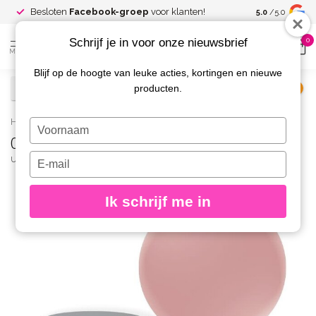
Spaar voor
gr
Besloten
Facebook-groep
voor klanten!
5.0
/5.0
kortingen
Schrijf je in voor onze nieuwsbrief
0
MENU
Blijf op de hoogte van leuke acties, kortingen en nieuwe
producten.
€
Excl. btw
Home
/
03 Cream Builder Nude
Typ
03 Cream Builder Nude
je
naam
Typ
URBAN NAILS
(0)
in
je
e-
Ik schrijf me in
mailadres
in