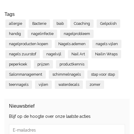
Tags
allergie
Bacterie
biab
Coaching
Gelpolish
handig
nagelinfectie
nagelprobleem
nagelproducten kopen
Nagels ademen
nagels vijlen
nagels zuurstof
nagelvijl
Nail Art
Nailin Wraps
peperkoek
prijzen
productkennis
Salonmanagement
schimmelnagels
stap voor stap
teennagels
vijlen
waterdecals
zomer
Nieuwsbrief
Blijf op de hoogte over onze laatste acties