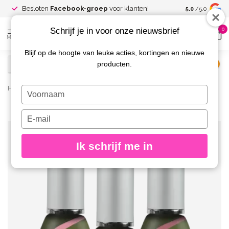
Spaar voor
gr
Besloten
Facebook-groep
voor klanten!
5.0
/5.0
kortingen
Schrijf je in voor onze nieuwsbrief
0
MENU
Blijf op de hoogte van leuke acties, kortingen en nieuwe
producten.
€
Excl. btw
Home
/
Wat is Rubber Base Gel en hoe gebruik je het?
/
Blog
Typ
je
naam
Typ
in
je
18
e-
Ik schrijf me in
mailadres
AUG
in
2025