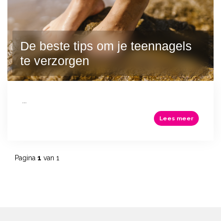
De beste tips om je teennagels
te verzorgen
...
Lees meer
Pagina
1
van 1