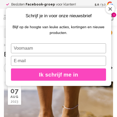
Spaar voor
gr
Besloten
Facebook-groep
voor klanten!
5.0
/5.0
kortingen
Schrijf je in voor onze nieuwsbrief
0
MENU
Blijf op de hoogte van leuke acties, kortingen en nieuwe
producten.
€
Excl. btw
Home
/
Blog
Typ
je
Blog
naam
Typ
in
je
allergie
Bacterie
biab
Coaching
e-
Ik schrijf me in
mailadres
in
07
AUG
2023