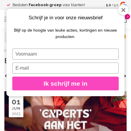
Spaar voor
gr
Besloten
Facebook-groep
voor klanten!
5.0
/5.0
kortingen
Schrijf je in voor onze nieuwsbrief
0
MENU
Blijf op de hoogte van leuke acties, kortingen en nieuwe
producten.
€
Excl. btw
Home
/
Blog
/
productkennis
Typ
je
Blog: productkennis
naam
Typ
in
je
Bekijk alles
allergie
Bacterie
houdbaarhe
e-
Ik schrijf me in
mailadres
in
01
JUN
2023