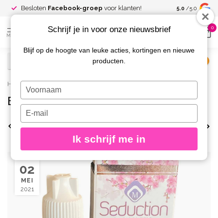
Spaar voor
gr
Besloten
Facebook-groep
voor klanten!
5.0
/5.0
kortingen
Schrijf je in voor onze nieuwsbrief
0
MENU
Blijf op de hoogte van leuke acties, kortingen en nieuwe
producten.
€
Excl. btw
Home
/
Blog
/
schimmelnagels
Typ
je
Blog: schimmelnagels
naam
Typ
in
je
Bekijk alles
allergie
Bacterie
handig
e-
Ik schrijf me in
mailadres
in
02
MEI
2021