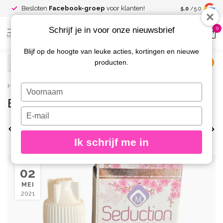
Spaar voor
gr
Besloten
Facebook-groep
voor klanten!
5.0
/5.0
kortingen
Schrijf je in voor onze nieuwsbrief
0
MENU
Blijf op de hoogte van leuke acties, kortingen en nieuwe
producten.
€
Excl. btw
Home
/
Blog
/
nagelinfectie
Typ
je
Blog: nagelinfectie
naam
Typ
in
je
Bekijk alles
Bacterie
biab
Coaching
e-
Ik schrijf me in
mailadres
in
02
MEI
2021