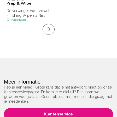
Prep & Wipe
De vervanger voor zowel
Finishing Wipe als Nail
Op voorraad
Cleanser!
Prep & Wipe kan gebru...
Meer informatie
Heb je een vraag? Grote kans dat je het antwoord vindt op onze
klantenservicepagina. En kom je er niet uit? Dan staan we
gewoon voor je klaar. Geen robots, maar mensen die graag met
je meedenken.
Klantenservice