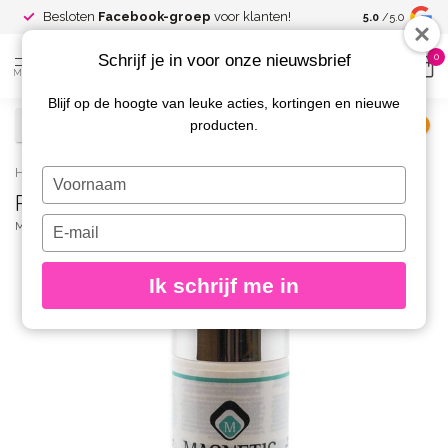
Spaar voor
gr
Besloten
Facebook-groep
voor klanten!
5.0
/5.0
kortingen
Schrijf je in voor onze nieuwsbrief
0
MENU
Blijf op de hoogte van leuke acties, kortingen en nieuwe
producten.
€
Excl. btw
Home
/
Prep & Wipe
Typ
Prep & Wipe
je
naam
Typ
MAGNETIC
(0)
in
je
e-
Ik schrijf me in
mailadres
in