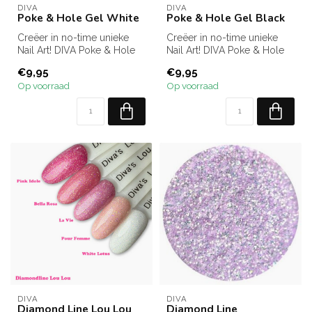
DIVA
DIVA
Poke & Hole Gel White
Poke & Hole Gel Black
Creëer in no-time unieke
Creëer in no-time unieke
Nail Art! DIVA Poke & Hole
Nail Art! DIVA Poke & Hole
Gel White (HEMA-vrij)
Gel Black (HEMA-vrij)
€9,95
€9,95
gebrui...
gebrui...
Op voorraad
Op voorraad
DIVA
DIVA
Diamond Line Lou Lou
Diamond Line