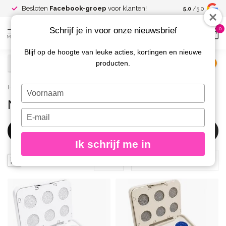
Spaar voor
gr
Besloten
Facebook-groep
voor klanten!
5.0
/5.0
kortingen
Schrijf je in voor onze nieuwsbrief
0
MENU
Blijf op de hoogte van leuke acties, kortingen en nieuwe
producten.
€
Excl. btw
Home
/
Merken
/
Diva
/
Nail Art
Typ
je
Nail Art
naam
Typ
in
je
Filters
e-
Ik schrijf me in
mailadres
in