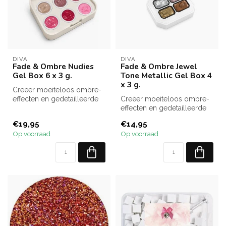
DIVA
DIVA
Fade & Ombre Nudies
Fade & Ombre Jewel
Gel Box 6 x 3 g.
Tone Metallic Gel Box 4
x 3 g.
Creëer moeiteloos ombre-
effecten en gedetailleerde
Creëer moeiteloos ombre-
nail art met de Fade &
effecten en gedetailleerde
Ombre ...
nail art met de Fade &
€19,95
€14,95
Ombre ...
Op voorraad
Op voorraad