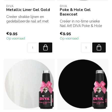
DIVA
DIVA
Metallic Liner Gel Gold
Poke & Hole Gel
Basecoat
Creëer strakke lijnen en
gedetailleerde nail art met
Creëer in no-time unieke
de DIVA Metallic Liner Gel ...
Nail Art! DIVA Poke & Hole
Gel Basecoat (HEMA-vrij) is
€9,95
€9,95
...
Op voorraad
Op voorraad