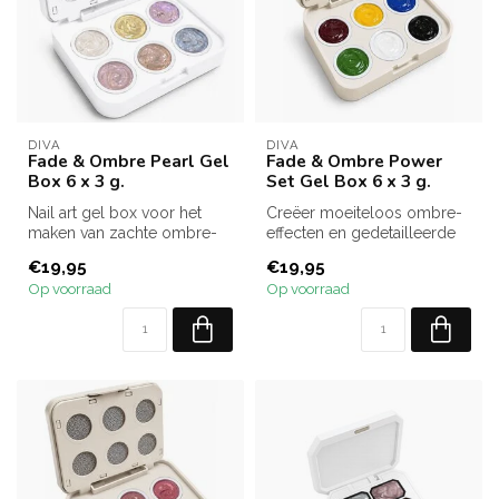
DIVA
DIVA
Fade & Ombre Pearl Gel
Fade & Ombre Power
Box 6 x 3 g.
Set Gel Box 6 x 3 g.
Nail art gel box voor het
Creëer moeiteloos ombre-
maken van zachte ombre-
effecten en gedetailleerde
effecten, pearl designs en
nail art met de Fade &
€19,95
€19,95
fijn...
Ombre ...
Op voorraad
Op voorraad