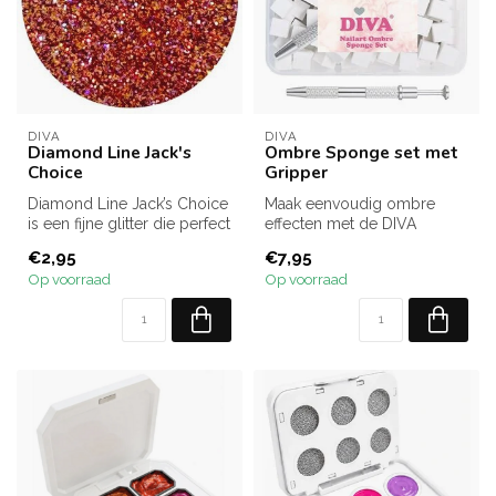
DIVA
DIVA
Diamond Line Jack's
Ombre Sponge set met
Choice
Gripper
Diamond Line Jack’s Choice
Maak eenvoudig ombre
is een fijne glitter die perfect
effecten met de DIVA
te combineren is met...
Ombre Sponge Set. De set
€2,95
€7,95
bevat kleine ...
Op voorraad
Op voorraad