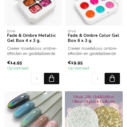
DIVA
DIVA
Fade & Ombre Metallic
Fade & Ombre Color Gel
Gel Box 4 x 3 g.
Box 6 x 3 g.
Creëer moeiteloos ombre-
Creëer moeiteloos ombre-
effecten en gedetailleerde
effecten en gedetailleerde
nail art met de Fade &
nail art met de Fade &
€14,95
€19,95
Ombre ...
Ombre ...
Op voorraad
Op voorraad