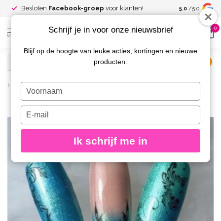
Spaar voor
gr
Besloten
Facebook-groep
voor klanten!
5.0
/5.0
kortingen
Schrijf je in voor onze nieuwsbrief
0
MENU
Blijf op de hoogte van leuke acties, kortingen en nieuwe
producten.
€
Excl. btw
Home
/
Waterdecals aanbrengen
/
Blog
Typ
je
naam
Typ
in
je
21
e-
Ik schrijf me in
mailadres
JUL
in
2019