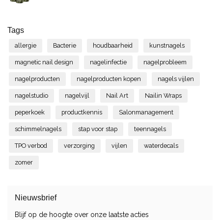
Tags
allergie
Bacterie
houdbaarheid
kunstnagels
magnetic nail design
nagelinfectie
nagelprobleem
nagelproducten
nagelproducten kopen
nagels vijlen
nagelstudio
nagelvijl
Nail Art
Nailin Wraps
peperkoek
productkennis
Salonmanagement
schimmelnagels
stap voor stap
teennagels
TPO verbod
verzorging
vijlen
waterdecals
zomer
Nieuwsbrief
Blijf op de hoogte over onze laatste acties