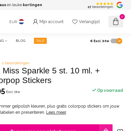
aus
en leuke
kortingen
G
27
beoordelingen
0
Mijn account
Verlanglijst
EUR
€
Excl. btw
NG
BLOG
SALE
0 beoordelingen
 Miss Sparkle 5 st. 10 ml. +
orpop Stickers
95
Op voorraad
Excl. btw
mmer gelpolish kleuren, plus gratis colorpop stickers om jouw
 labelen en presenteren.
Lees meer
.