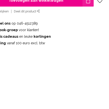
Toevoegen aan winkelwagen
lijken
Deel dit product
el ons
op 046-4512389
ook-groep
voor klanten!
is cadeaus
en leuke
kortingen
ding
vanaf 100 euro excl. btw