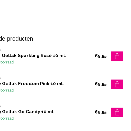
de producten
A
 Gellak Sparkling Rosé 10 ml.
€9,95
voorraad
A
2 Gellak Freedom Pink 10 ml.
€9,95
voorraad
A
3 Gellak Go Candy 10 ml.
€9,95
voorraad