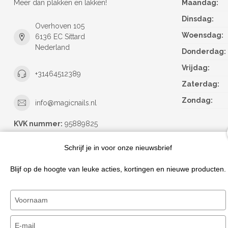
Meer dan plakken en lakken!
Maandag:
Dinsdag:
Overhoven 105
Woensdag:
6136 EC Sittard
Nederland
Donderdag:
Vrijdag:
+31464512389
Zaterdag:
Zondag:
info@magicnails.nl
KVK nummer:
95889825
btw-nummer:
NL867373659B01
Schrijf je in voor onze nieuwsbrief
Blijf op de hoogte van leuke acties, kortingen en nieuwe producten.
Typ
je
naam
Typ