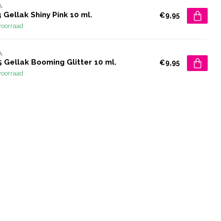
A
 Gellak Shiny Pink 10 ml.
€9,95
voorraad
A
 Gellak Booming Glitter 10 ml.
€9,95
voorraad