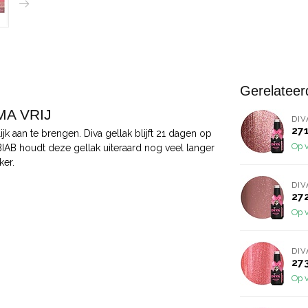
Gerelateer
MA VRIJ
DIV
271
jk aan te brengen. Diva gellak blijft 21 dagen op
Op 
 BIAB houdt deze gellak uiteraard nog veel langer
ker.
DIV
27
Op 
DIV
27
Op 