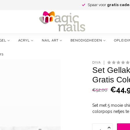
Spaar voor
gratis cade
GEL
ACRYL
NAIL ART
BENODIGDHEDEN
OPLEIDI
rs
DIVA
Set Gellak
Gratis Col
€44,
€52,00
Set met 5 mooie shi
colorpops netjes te