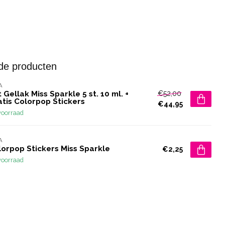
de producten
A
€52,00
 Gellak Miss Sparkle 5 st. 10 ml. +
atis Colorpop Stickers
€44,95
voorraad
A
lorpop Stickers Miss Sparkle
€2,25
voorraad