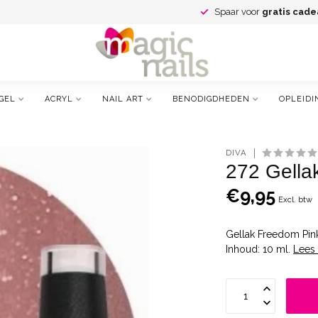
Spaar voor
gratis cade
GEL
ACRYL
NAIL ART
BENODIGDHEDEN
OPLEIDI
DIVA
272 Gella
€9,95
Excl. btw
Gellak Freedom Pink
Inhoud: 10 ml.
Lees