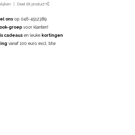
lijken
Deel dit product
el ons
op 046-4512389
ook-groep
voor klanten!
is cadeaus
en leuke
kortingen
ding
vanaf 100 euro excl. btw