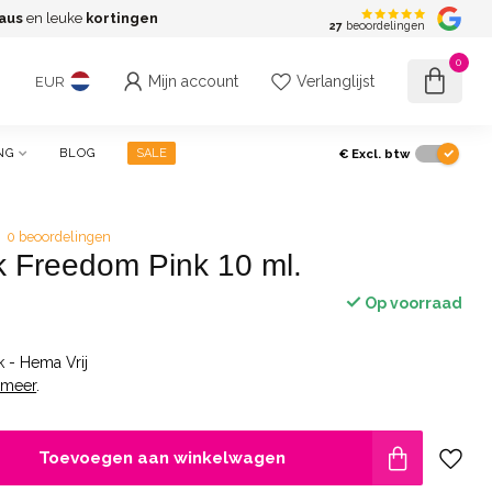
aus
en leuke
kortingen
G
27
beoordelingen
0
Mijn account
Verlanglijst
EUR
€
Excl. btw
NG
BLOG
SALE
0 beoordelingen
k Freedom Pink 10 ml.
Op voorraad
 - Hema Vrij
 meer
.
Toevoegen aan winkelwagen