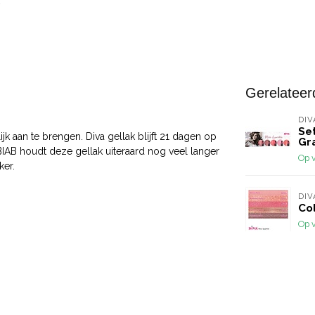
Gerelateer
DIV
Set
jk aan te brengen. Diva gellak blijft 21 dagen op
Gr
 BIAB houdt deze gellak uiteraard nog veel langer
Op 
ker.
DIV
Co
Op 