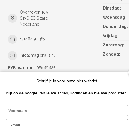
Dinsdag:
Overhoven 105
Woensdag:
6136 EC Sittard
Nederland
Donderdag:
Vrijdag:
+31464512389
Zaterdag:
Zondag:
info@magicnails.nl
KVK nummer:
95889825
btw-nummer:
NL867373659B01
Schrijf je in voor onze nieuwsbrief
Blijf op de hoogte van leuke acties, kortingen en nieuwe producten.
Typ
je
naam
Typ
in
je