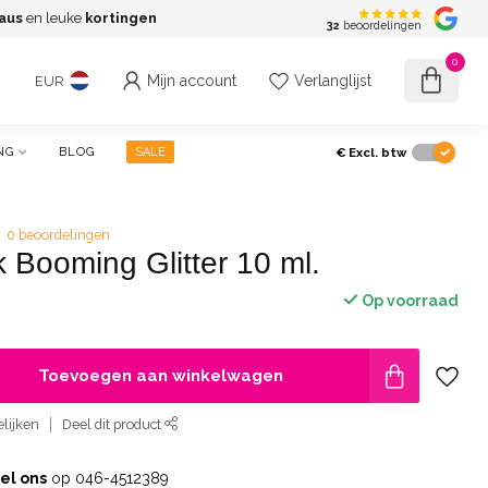
aus
en leuke
kortingen
G
32
beoordelingen
0
Mijn account
Verlanglijst
EUR
€
Excl. btw
NG
BLOG
SALE
0 beoordelingen
 Booming Glitter 10 ml.
Op voorraad
Toevoegen aan winkelwagen
lijken
Deel dit product
el ons
op 046-4512389