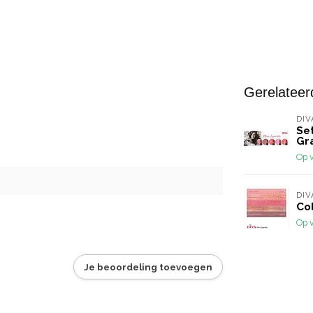
Gerelateer
DIV
Set
Gr
Op 
DIV
Co
Op 
Je beoordeling toevoegen