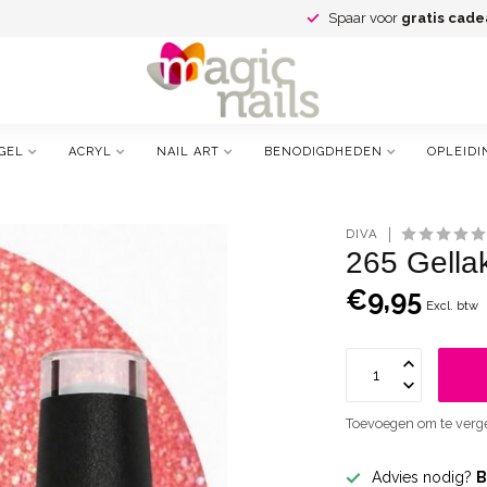
Spaar voor
gratis cade
GEL
ACRYL
NAIL ART
BENODIGDHEDEN
OPLEIDI
DIVA
265 Gellak
€9,95
Excl. btw
Toevoegen om te verge
Advies nodig?
B