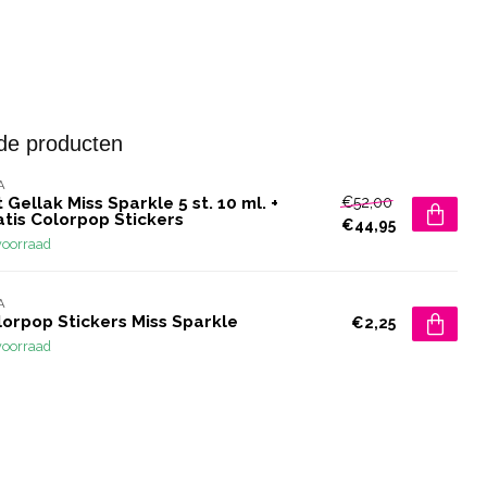
de producten
A
€52,00
 Gellak Miss Sparkle 5 st. 10 ml. +
atis Colorpop Stickers
€44,95
voorraad
A
lorpop Stickers Miss Sparkle
€2,25
voorraad