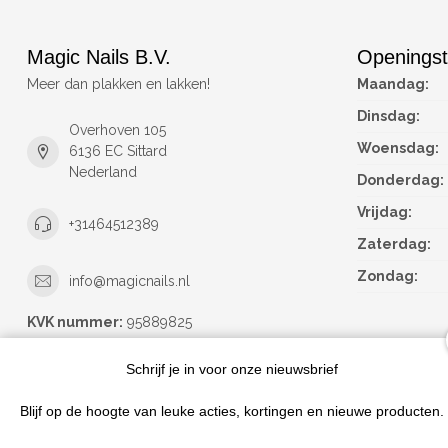
Magic Nails B.V.
Openingst
Meer dan plakken en lakken!
Maandag:
Dinsdag:
Overhoven 105
Woensdag:
6136 EC Sittard
Nederland
Donderdag:
Vrijdag:
+31464512389
Zaterdag:
Zondag:
info@magicnails.nl
KVK nummer:
95889825
btw-nummer:
NL867373659B01
Schrijf je in voor onze nieuwsbrief
Blijf op de hoogte van leuke acties, kortingen en nieuwe producten.