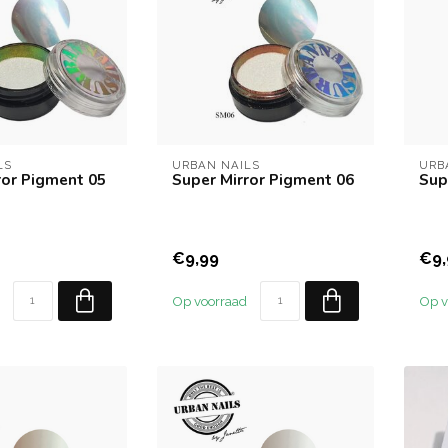
LS
URBAN NAILS
URB
ror Pigment 05
Super Mirror Pigment 06
Sup
€9,99
€9,
Op voorraad
Op v