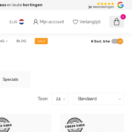
aus
en leuke
kortingen
G
32
beoordelingen
0
Mijn account
Verlanglijst
EUR
€
Excl. btw
NG
BLOG
SALE
Specials
Toon: