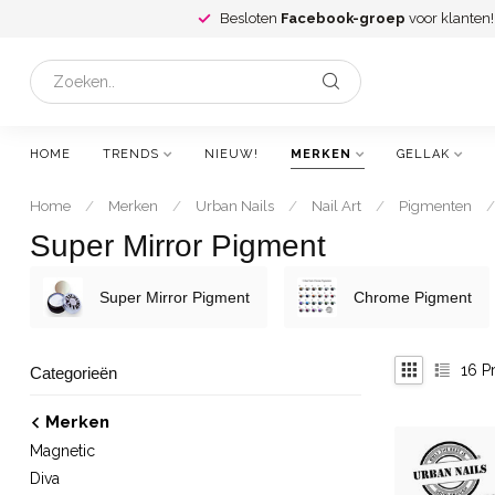
Besloten
Facebook-groep
voor klanten!
HOME
TRENDS
NIEUW!
MERKEN
GELLAK
Home
/
Merken
/
Urban Nails
/
Nail Art
/
Pigmenten
/
Super Mirror Pigment
Super Mirror Pigment
Chrome Pigment
16
Pr
Categorieën
Merken
Magnetic
Diva