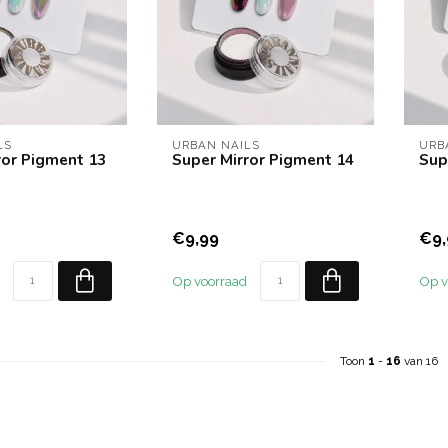
LS
URBAN NAILS
URB
ror Pigment 13
Super Mirror Pigment 14
Sup
€9,99
€9,
Op voorraad
Op v
Toon
1
-
16
van 16