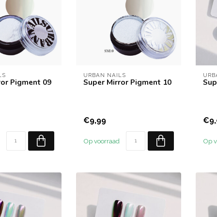
LS
URBAN NAILS
URB
ror Pigment 09
Super Mirror Pigment 10
Sup
€9,99
€9,
Op voorraad
Op v