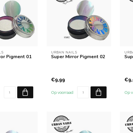
LS
URBAN NAILS
URB
ror Pigment 01
Super Mirror Pigment 02
Sup
€9,99
€9,
Op voorraad
Op v