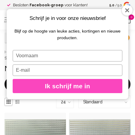
Spaar voor
gr
Besloten
Facebook-groep
voor klanten!
5.0
/5.0
kortingen
Schrijf je in voor onze nieuwsbrief
0
MENU
Blijf op de hoogte van leuke acties, kortingen en nieuwe
producten.
€
Excl. btw
Home
/
Merken
/
Urban Nails
/
Nail Art
/
Nail Art
Typ
Stickers
je
naam
Nail Art Stickers
Typ
in
je
e-
Filters
Ik schrijf me in
mailadres
in