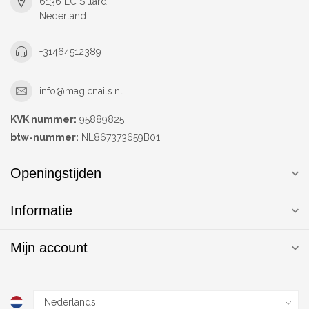
6136 EC Sittard
Nederland
+31464512389
info@magicnails.nl
KVK nummer:
95889825
btw-nummer:
NL867373659B01
Openingstijden
Informatie
Mijn account