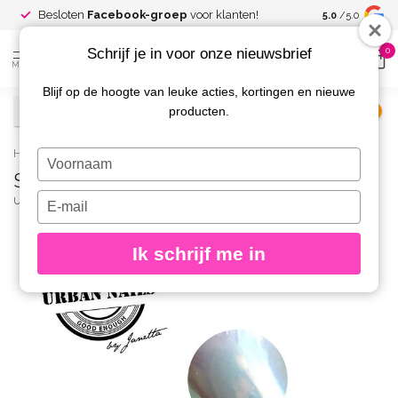
Spaar voor
gr
Besloten
Facebook-groep
voor klanten!
5.0
/5.0
kortingen
Schrijf je in voor onze nieuwsbrief
0
MENU
Blijf op de hoogte van leuke acties, kortingen en nieuwe
producten.
€
Excl. btw
Home
/
Super Mirror Pigment 05
Typ
Super Mirror Pigment 05
je
naam
Typ
URBAN NAILS
(0)
in
je
e-
Ik schrijf me in
mailadres
in