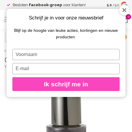
Spaar voor
gr
Besloten
Facebook-groep
voor klanten!
5.0
/5.0
kortingen
Schrijf je in voor onze nieuwsbrief
0
MENU
Blijf op de hoogte van leuke acties, kortingen en nieuwe
producten.
€
Excl. btw
Home
/
Caption Nagellak 061 Alright Alright
Typ
Caption Nagellak 061 Alright Alright
je
naam
Typ
YOUNG NAILS
(0)
in
je
e-
Ik schrijf me in
mailadres
in