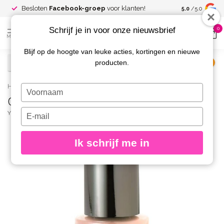
Spaar voor
gr
Besloten
Facebook-groep
voor klanten!
5.0
/5.0
kortingen
Schrijf je in voor onze nieuwsbrief
0
MENU
Blijf op de hoogte van leuke acties, kortingen en nieuwe
producten.
€
Excl. btw
Home
/
Caption Nagellak 022 Walk to the light
Typ
Caption Nagellak 022 Walk to the light
je
naam
Typ
YOUNG NAILS
(0)
in
je
e-
Ik schrijf me in
mailadres
in