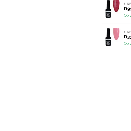
URB
D99
Op 
URB
D33
Op 