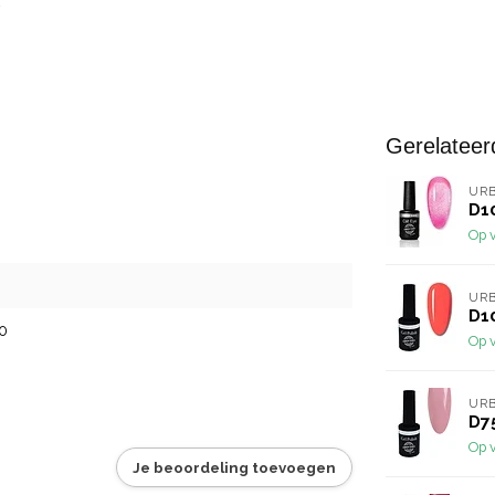
Gerelateer
URB
D10
Op 
URB
D10
0
Op 
URB
D75
Op 
Je beoordeling toevoegen