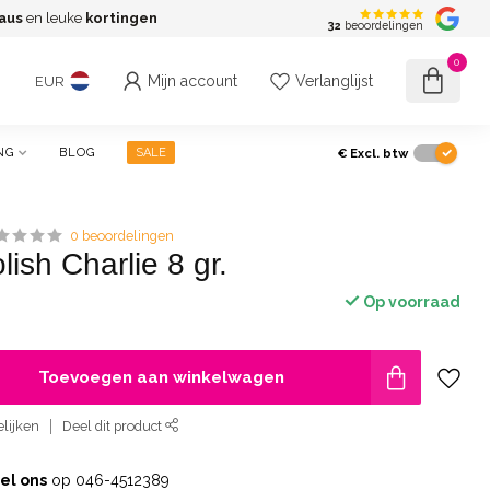
aus
en leuke
kortingen
G
32
beoordelingen
0
Mijn account
Verlanglijst
EUR
€
Excl. btw
NG
BLOG
SALE
0 beoordelingen
ish Charlie 8 gr.
Op voorraad
Toevoegen aan winkelwagen
lijken
Deel dit product
el ons
op 046-4512389