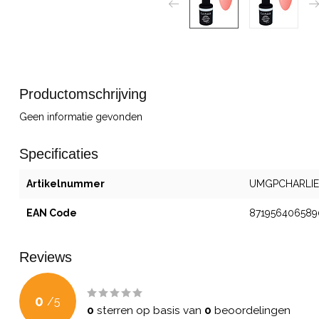
Productomschrijving
Geen informatie gevonden
Specificaties
Artikelnummer
UMGPCHARLIE
EAN Code
871956406589
Reviews
0
/
5
0
sterren op basis van
0
beoordelingen