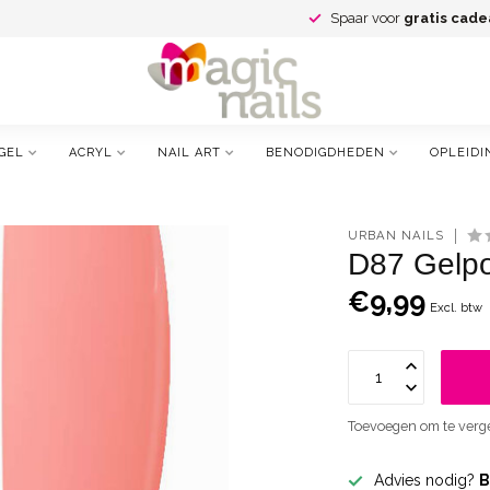
Spaar voor
gratis cade
GEL
ACRYL
NAIL ART
BENODIGDHEDEN
OPLEIDI
URBAN NAILS
D87 Gelpol
€9,99
Excl. btw
Toevoegen om te verge
Advies nodig?
B