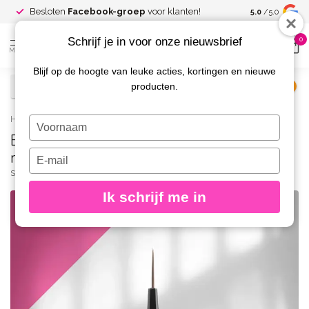
Spaar voor
gr
Besloten
Facebook-groep
voor klanten!
5.0
/5.0
kortingen
Schrijf je in voor onze nieuwsbrief
0
MENU
Blijf op de hoogte van leuke acties, kortingen en nieuwe
producten.
€
Excl. btw
Home
/
Brush-liner EXPERT width 1 mm/length 7 mm
Typ
Brush-liner EXPERT width 1 mm/length 7
je
naam
mm
Typ
in
je
STALEKS PRO
(0)
e-
Ik schrijf me in
mailadres
in